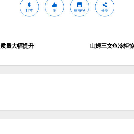
打赏
赞
微海报
分享
眠质量大幅提升
山姆三文鱼冷柜