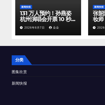
新闻快报
新闻快报
131 万人预约！孙燕姿
张韶
杭州演唱会开票 10 秒全
妆师
档位火速售罄
守，
2026年8月7日
朵朵
202
双向
分类
图集欣赏
新闻快报