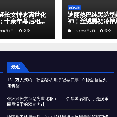
新闻快报
涵长文悼念离世化
迪丽热巴纯黑造型
：十余年幕后相
神！丝绒黑裙冷艳
是娱乐圈最温柔的
鹅解锁顶级高级感
6年8月7日
朵朵
2026年8月7日
朵朵
奔赴
最近
131 万人预约！孙燕姿杭州演唱会开票 10 秒全档位火
速售罄
张韶涵长文悼念离世化妆师：十余年幕后相守，是娱乐
圈最温柔的双向奔赴