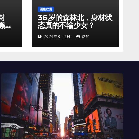
图集欣赏
封
36 岁的森林北，身材状
黑天
态真的不输少女？
2026年8月7日
映知