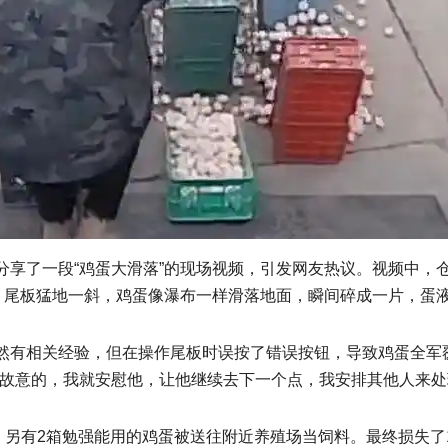
分享了一段“鸡蛋大滑落”的现场视频，引发网友热议。视频中，
，尾板猛地一斜，鸡蛋像瀑布一样滑落地面，瞬间碎成一片，蛋液
然有相关经验，但在操作尾板时误按了错误按钮，导致鸡蛋全军
是故意的，我就安慰他，让他继续去下一个点，我安排其他人来处
，另有2箱勉强能用的鸡蛋被送往附近养殖场当饲料。最终损失了1