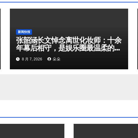
新闻快报
张韶涵长文悼念离世化妆师：十余
年幕后相守，是娱乐圈最温柔的双
向奔赴
8 月 7, 2026
朵朵