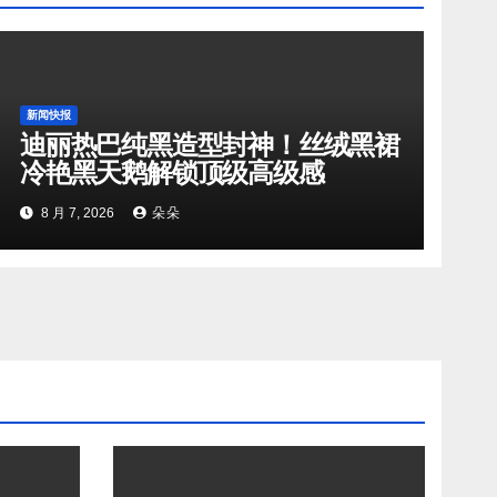
新闻快报
迪丽热巴纯黑造型封神！丝绒黑裙
冷艳黑天鹅解锁顶级高级感
8 月 7, 2026
朵朵