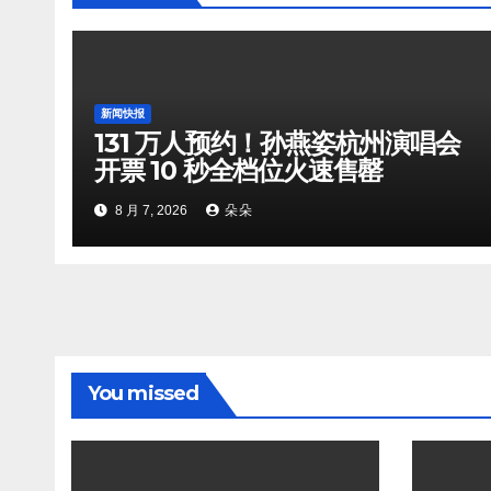
新闻快报
131 万人预约！孙燕姿杭州演唱会
开票 10 秒全档位火速售罄
8 月 7, 2026
朵朵
You missed