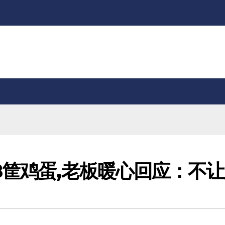
8筐鸡蛋,老板暖心回应：不