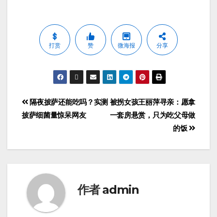
打赏
赞
微海报
分享
隔夜披萨还能吃吗？实测
被拐女孩王丽萍寻亲：愿拿
披萨细菌量惊呆网友
一套房悬赏，只为吃父母做
的饭
作者
admin