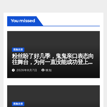
You missed
图集欣赏
粉丝盼了好几季，鬼鬼亲口表态向
往舞台，为何一直没能成功登上节
目？
2026年8月7日
映知
图集欣赏