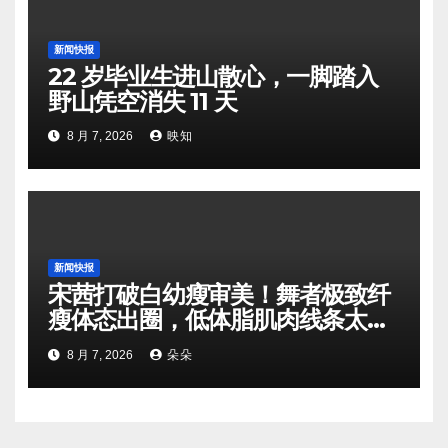
新闻快报
22 岁毕业生进山散心，一脚踏入
野山凭空消失 11 天
8 月 7, 2026
映知
新闻快报
宋茜打破白幼瘦审美！舞者极致纤
瘦体态出圈，低体脂肌肉线条太惊
艳
8 月 7, 2026
朵朵