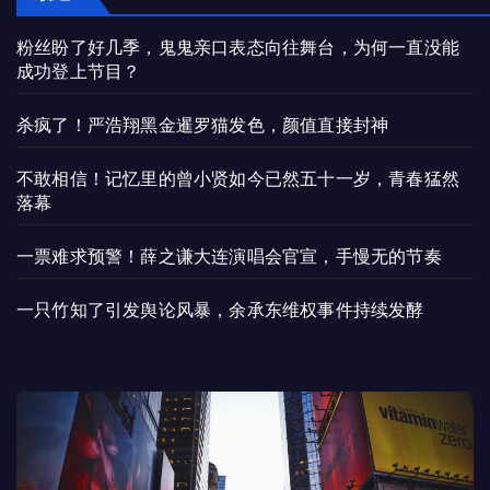
粉丝盼了好几季，鬼鬼亲口表态向往舞台，为何一直没能
成功登上节目？
杀疯了！严浩翔黑金暹罗猫发色，颜值直接封神
不敢相信！记忆里的曾小贤如今已然五十一岁，青春猛然
落幕
一票难求预警！薛之谦大连演唱会官宣，手慢无的节奏
一只竹知了引发舆论风暴，余承东维权事件持续发酵