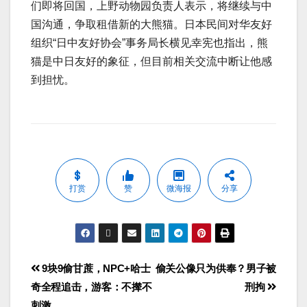
们即将回国，上野动物园负责人表示，将继续与中
国沟通，争取租借新的大熊猫。日本民间对华友好
组织“日中友好协会”事务局长横见幸宪也指出，熊
猫是中日友好的象征，但目前相关交流中断让他感
到担忧。
打赏
赞
微海报
分享
9块9偷甘蔗，NPC+哈士
偷关公像只为供奉？男子被
奇全程追击，游客：不撵不
刑拘
刺激