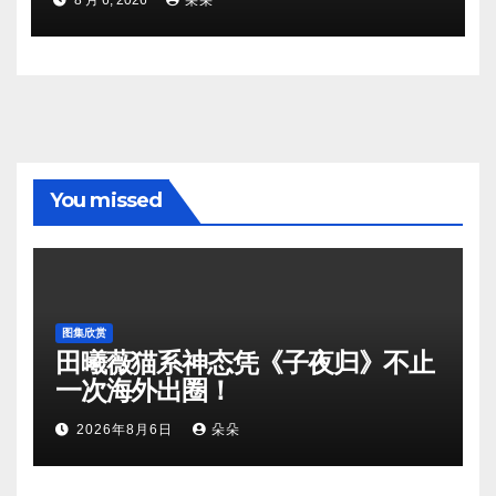
8 月 6, 2026
朵朵
You missed
图集欣赏
田曦薇猫系神态凭《子夜归》不止
一次海外出圈！
2026年8月6日
朵朵