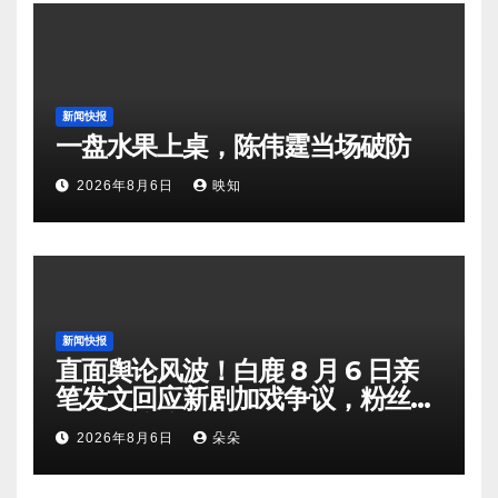
新闻快报
一盘水果上桌，陈伟霆当场破防
2026年8月6日
映知
新闻快报
直面舆论风波！白鹿 8 月 6 日亲
笔发文回应新剧加戏争议，粉丝剧
组矛盾暗流涌动
2026年8月6日
朵朵