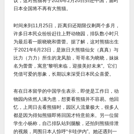
议，这对熊猫将于2026年2月20日归还中国，届时
日本全国将不再有大熊猫。
时间来到11月25日，距离归还期限仅剩两个多月，
许多日本民众纷纷赶往上野动物园，排队数小时只
为最后看一眼晓晓和蕾蕾。据了解，这对熊猫出生
于2021年6月23日，是旅日大熊猫仙女（真真）与
比力（力力）所生的龙凤胎，哥哥名为晓晓，妹妹
名为蕾蕾，寓意“黎明来临，迎接美好未来”。它们
凭借可爱的形象，长期以来深受日本民众喜爱。
有在日本留学的中国学生表示，即使是工作日，动
物园内依然人满为患，想要看熊猫并不容易。他回
忆，上周日去看熊猫时，园区人流量极大，很多人
都是因为得知熊猫即将回国才特意前来。另一位留
学生小杨称，自己排队站到腿酸，还拍到熊猫排泄
的视频，周围日本人惊呼“卡哇伊内”。她还遇到一