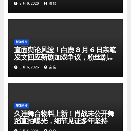
8 月 6, 2026
映知
新闻快报
直面舆论风波！白鹿 8 月 6 日亲笔
发文回应新剧加戏争议，粉丝剧组
矛盾暗流涌动
8 月 6, 2026
朵朵
新闻快报
久违舞台物料上新！肖战未公开舞
蹈直拍曝光，细节见证多年坚持