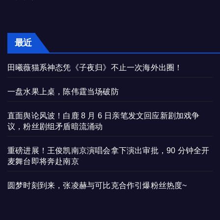
最近
田曦薇猫系神态凭《子夜归》不止一次海外出圈！
一盘水果上桌，陈伟霆当场破防
直面舆论风波！白鹿 8 月 6 日亲笔发文回应新剧加戏争
议，粉丝剧组矛盾暗流涌动
重磅进展！王俊凯南京演唱会拿下演出审批，90 分钟全开
麦舞台即将奔赴南京
圆梦时刻到来，张凌赫与可比克合作引爆粉丝热度~