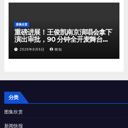
图集欣赏
重磅进展！王俊凯南京演唱会拿下
演出审批，90 分钟全开麦舞台即
将奔赴南京
2026年8月6日
映知
分类
图集欣赏
新闻快报