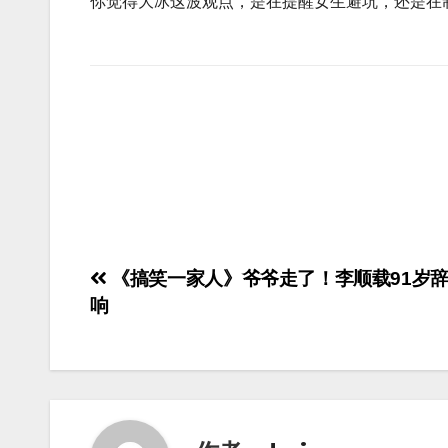
你觉得大冰这波观点，是在提醒女生避坑，还是在
《搞笑一家人》爷爷走了！李顺载91岁
响