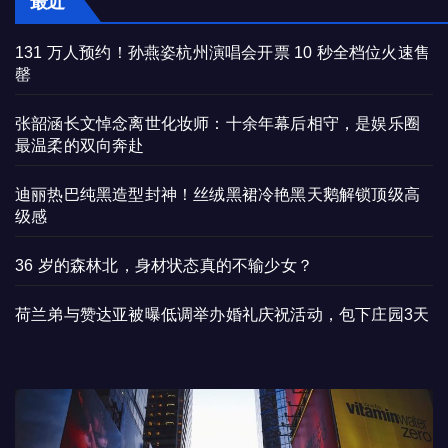
最近
131 万人预约！孙燕姿杭州演唱会开票 10 秒全档位火速售
罄
张韶涵长文悼念离世化妆师：十余年幕后相守，是娱乐圈
最温柔的双向奔赴
迪丽热巴纯黑造型封神！丝绒黑裙冷艳黑天鹅解锁顶级高
级感
36 岁的森林北，身材状态真的不输少女？
荷兰弟与赞达亚被曝低调举办婚礼庆祝活动，包下庄园3天