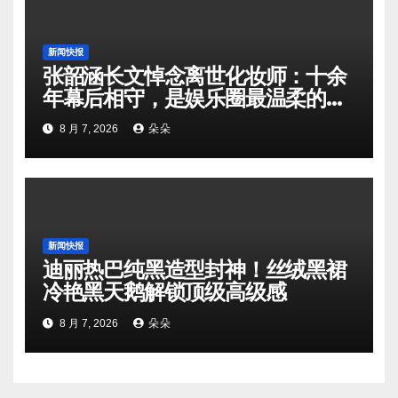
新闻快报
张韶涵长文悼念离世化妆师：十余
年幕后相守，是娱乐圈最温柔的双
向奔赴
8 月 7, 2026
朵朵
新闻快报
迪丽热巴纯黑造型封神！丝绒黑裙
冷艳黑天鹅解锁顶级高级感
8 月 7, 2026
朵朵