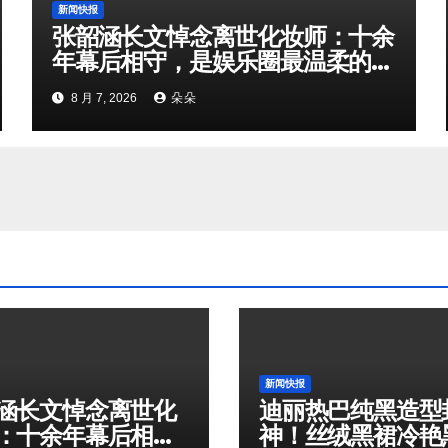
新闻快报
张韶涵长文悼念离世化妆师：十余
年幕后相守，是娱乐圈最温柔的双
向奔赴
8 月 7, 2026
朵朵
新闻快报
涵长文悼念离世化
迪丽热巴纯黑造型
：十余年幕后相
神！丝绒黑裙冷艳