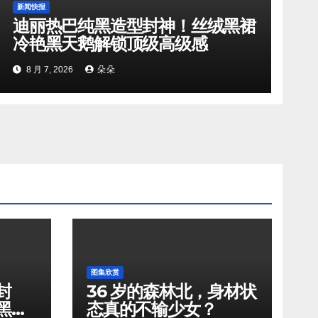
新闻快报
迪丽热巴纯黑造型封神！丝绒黑裙
冷艳黑天鹅解锁顶级高级感
8 月 7, 2026
朵朵
图集欣赏
封
36 岁的森林北，身材状
黑天
态真的不输少女？