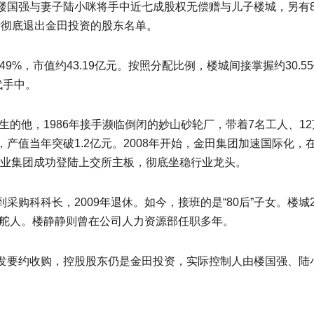
楼国强与妻子陆小咪将手中近七成股权无偿赠与儿子楼城，另有8
，父母彻底退出金田投资的股东名单。
49%，市值约43.19亿元。按照分配比例，楼城间接掌握约30.5
代手中。
生的他，1986年接手濒临倒闭的妙山砂轮厂，带着7名工人、1
铜线，产值当年突破1.2亿元。2008年开始，金田集团加速国际
田铜业集团成功登陆上交所主板，彻底坐稳行业龙头。
购科科长，2009年退休。如今，接班的是“80后”子女。楼城2
掌舵人。楼静静则曾在公司人力资源部任职多年。
发要约收购，控股股东仍是金田投资，实际控制人由楼国强、陆