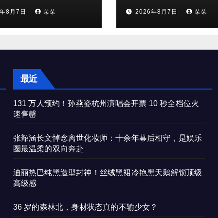
是娱乐圈最温柔的
鹅解锁顶级高级感
6年8月7日
朵朵
2026年8月7日
朵朵
奔赴
最近
131 万人预约！孙燕姿杭州演唱会开票 10 秒全档位火
速售罄
张韶涵长文悼念离世化妆师：十余年幕后相守，是娱乐
圈最温柔的双向奔赴
迪丽热巴纯黑造型封神！丝绒黑裙冷艳黑天鹅解锁顶级
高级感
36 岁的森林北，身材状态真的不输少女？