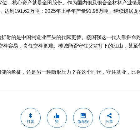
07位，核心资产就是金田股份。作为国内铜及铜合金材料产业
到191.62万吨；2025年上半年产量91.98万吨，继续稳居
背后折射的是中国制造业巨头的代际更替。楼国强这一代人靠拼命
交棒容易，责任交棒更难。楼城能否守住父辈打下的江山，甚至
业稳健的象征，还是另一种隐形压力？在这个时代，守住基业，比
打赏
赞
微海报
分享