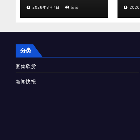
档位火速售罄
守，
2026年8月7日
朵朵
202
双向
分类
图集欣赏
新闻快报