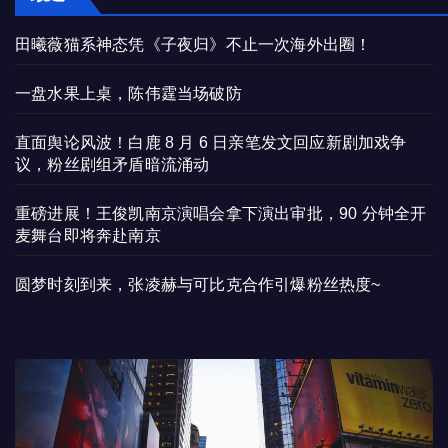
田曦薇猫系神态凭《子夜归》不止一次海外出圈！
一盘水果上桌，陈伟霆当场破防
直面舆论风波！白鹿 8 月 6 日亲笔发文回应新剧加戏争
议，粉丝剧组矛盾暗流涌动
重磅进展！王俊凯南京演唱会拿下演出审批，90 分钟全开
麦舞台即将奔赴南京
圆梦时刻到来，张凌赫与可比克合作引爆粉丝热度~