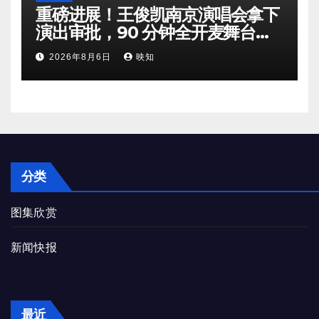
重磅进展！王俊凯南京演唱会拿下
演出审批，90 分钟全开麦舞台即
将奔赴南京
2026年8月6日
映知
分类
图集欣赏
新闻快报
最近