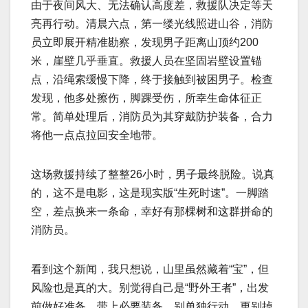
由于夜间风大、无法确认高度差，救援队决定等天
亮再行动。清晨六点，第一缕光线照进山谷，消防
员立即展开精准勘察，发现男子距离山顶约200
米，崖壁几乎垂直。救援人员在坚固岩壁设置锚
点，沿绳索缓慢下降，终于接触到被困男子。检查
发现，他多处擦伤，脚踝受伤，所幸生命体征正
常。简单处理后，消防员为其穿戴防护装备，合力
将他一点点拉回安全地带。
这场救援持续了整整26小时，男子最终脱险。说真
的，这不是电影，这是现实版“生死时速”。一脚踏
空，差点换来一条命，幸好有那棵树和这群拼命的
消防员。
看到这个新闻，我只想说，山里虽然藏着“宝”，但
风险也是真的大。别觉得自己是“野外王者”，出发
前做好准备，带上必要装备，别单独行动，更别掉