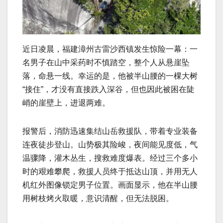
近日凌晨，福建漳州古雷沙西镇发生惊险一幕：一
名男子在山中采药时不慎踏空，整个人从悬崖坠
落，命悬一线。幸运的是，他被半山腰的一棵大树
“接住”，才没有直接跌入深谷，但也因此被困在陡
峭的崖壁上，进退两难。
报警后，消防迅速集结山岳救援队，带着专业装备
连夜徒步登山。山势极其险峻，夜间能见度低，气
温骤降，灌木丛生，搜救难度爆表。经过三个多小
时的艰难攀爬，救援人员终于抵达山顶，并用无人
机红外图像锁定男子位置。画面显示，他在半山腰
用树枝烤火取暖，意识清醒，但无法脱困。