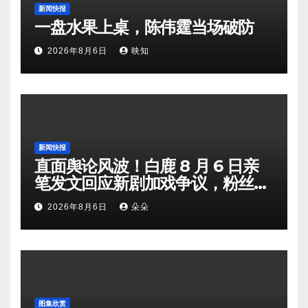
新闻快报
一盘水果上桌，陈伟霆当场破防
2026年8月6日
映知
新闻快报
直面舆论风波！白鹿 8 月 6 日亲
笔发文回应新剧加戏争议，粉丝剧
组矛盾暗流涌动
2026年8月6日
朵朵
图集欣赏