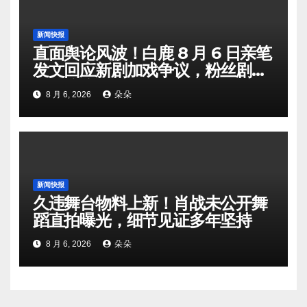
新闻快报
直面舆论风波！白鹿 8 月 6 日亲笔
发文回应新剧加戏争议，粉丝剧组
矛盾暗流涌动
8 月 6, 2026
朵朵
新闻快报
久违舞台物料上新！肖战未公开舞
蹈直拍曝光，细节见证多年坚持
8 月 6, 2026
朵朵