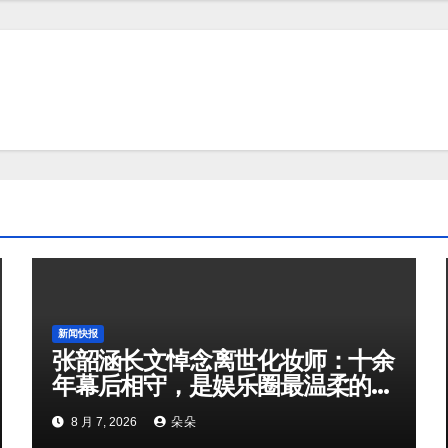
新闻快报
张韶涵长文悼念离世化妆师：十余
年幕后相守，是娱乐圈最温柔的双
向奔赴
8 月 7, 2026
朵朵