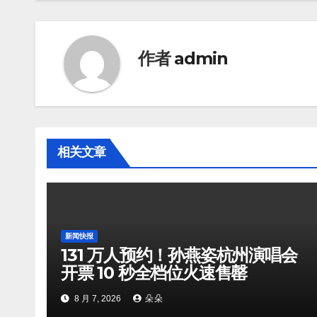
作者
admin
相关文章
新闻快报
131 万人预约！孙燕姿杭州演唱会
开票 10 秒全档位火速售罄
8 月 7, 2026
朵朵