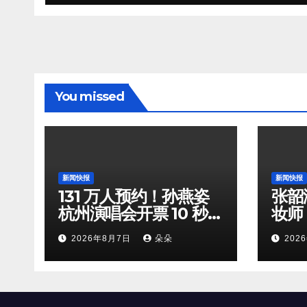
You missed
新闻快报
新闻快报
131 万人预约！孙燕姿
张韶
杭州演唱会开票 10 秒全
妆师
档位火速售罄
守，
2026年8月7日
朵朵
202
双向