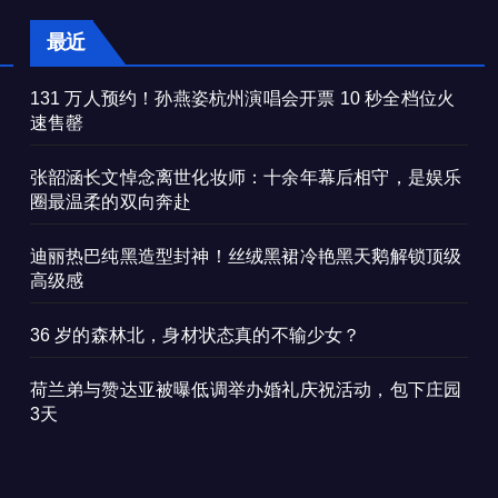
最近
131 万人预约！孙燕姿杭州演唱会开票 10 秒全档位火
速售罄
张韶涵长文悼念离世化妆师：十余年幕后相守，是娱乐
圈最温柔的双向奔赴
迪丽热巴纯黑造型封神！丝绒黑裙冷艳黑天鹅解锁顶级
高级感
36 岁的森林北，身材状态真的不输少女？
荷兰弟与赞达亚被曝低调举办婚礼庆祝活动，包下庄园
3天