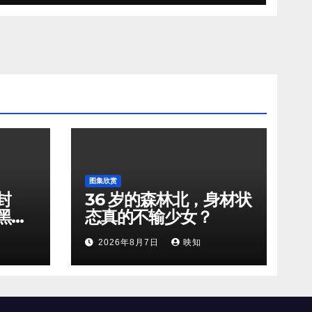
图集欣赏
封
36 岁的森林北，身材状
黑天
态真的不输少女？
2026年8月7日
映知