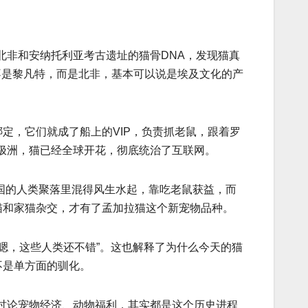
北非和安纳托利亚考古遗址的猫骨DNA，发现猫真
也不是黎凡特，而是北非，基本可以说是埃及文化的产
定，它们就成了船上的VIP，负责抓老鼠，跟着罗
极洲，猫已经全球开花，彻底统治了互联网。
中国的人类聚落里混得风生水起，靠吃老鼠获益，而
猫和家猫杂交，才有了孟加拉猫这个新宠物品种。
“嗯，这些人类还不错”。这也解释了为什么今天的猫
不是单方面的驯化。
讨论宠物经济、动物福利，其实都是这个历史进程