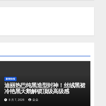
新闻快报
迪丽热巴纯黑造型封神！丝绒黑裙
冷艳黑天鹅解锁顶级高级感
8 月 7, 2026
朵朵