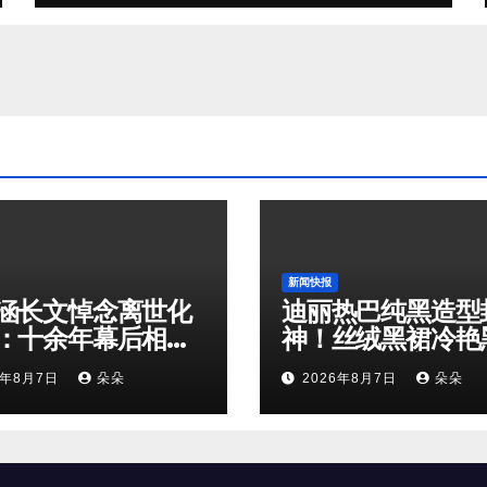
新闻快报
涵长文悼念离世化
迪丽热巴纯黑造型
：十余年幕后相
神！丝绒黑裙冷艳
是娱乐圈最温柔的
鹅解锁顶级高级感
6年8月7日
朵朵
2026年8月7日
朵朵
奔赴