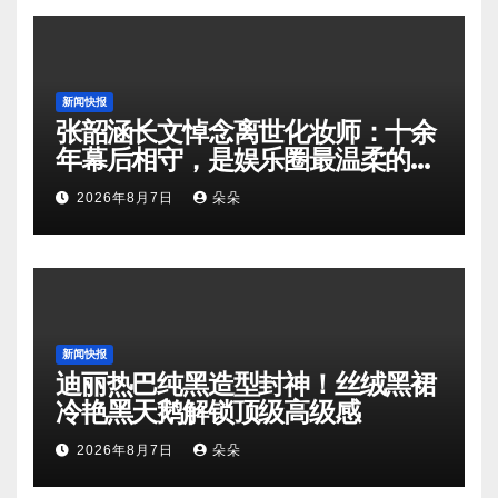
新闻快报
张韶涵长文悼念离世化妆师：十余
年幕后相守，是娱乐圈最温柔的双
向奔赴
2026年8月7日
朵朵
新闻快报
迪丽热巴纯黑造型封神！丝绒黑裙
冷艳黑天鹅解锁顶级高级感
2026年8月7日
朵朵