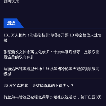
新闻快报
最近
131 万人预约！孙燕姿杭州演唱会开票 10 秒全档位火速售
罄
张韶涵长文悼念离世化妆师：十余年幕后相守，是娱乐圈
最温柔的双向奔赴
迪丽热巴纯黑造型封神！丝绒黑裙冷艳黑天鹅解锁顶级高
级感
36 岁的森林北，身材状态真的不输少女？
荷兰弟与赞达亚被曝低调举办婚礼庆祝活动，包下庄园3天