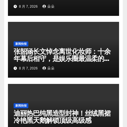
8 月 7, 2026
朵朵
新闻快报
张韶涵长文悼念离世化妆师：十余
年幕后相守，是娱乐圈最温柔的双
向奔赴
8 月 7, 2026
朵朵
新闻快报
迪丽热巴纯黑造型封神！丝绒黑裙
冷艳黑天鹅解锁顶级高级感