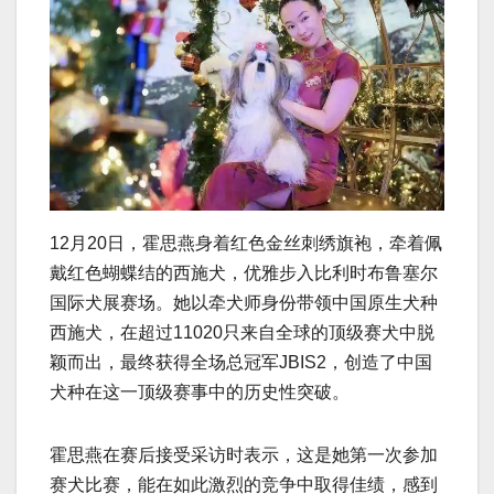
12月20日，霍思燕身着红色金丝刺绣旗袍，牵着佩
戴红色蝴蝶结的西施犬，优雅步入比利时布鲁塞尔
国际犬展赛场。她以牵犬师身份带领中国原生犬种
西施犬，在超过11020只来自全球的顶级赛犬中脱
颖而出，最终获得全场总冠军JBIS2，创造了中国
犬种在这一顶级赛事中的历史性突破。
霍思燕在赛后接受采访时表示，这是她第一次参加
赛犬比赛，能在如此激烈的竞争中取得佳绩，感到