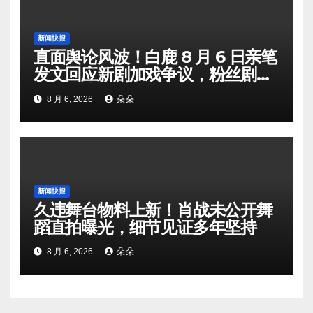
新闻快报
直面舆论风波！白鹿 8 月 6 日亲笔
发文回应新剧加戏争议，粉丝剧组
矛盾暗流涌动
8 月 6, 2026
朵朵
新闻快报
久违舞台物料上新！肖战未公开舞
蹈直拍曝光，细节见证多年坚持
8 月 6, 2026
朵朵