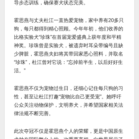
导步态训练，确保赛犬状态完美。
霍思燕与丈夫杜江一直热爱宠物，家中养有20多只
狗，每只都得到精心照顾。今年年初，他们收养的
比格实验犬“珍珠”在首届宠爱盛典上获年度和平精
神奖。珍珠曾是实验犬，被遗弃时耳朵带编号且缺
少脾脏，霍思燕夫妇将其带回家悉心照料，并取名
“珍珠”，杜江曾对它说：“忘掉前半生，以后好好生
活。”
霍思燕不仅为宠物过生日，还细心记住每只狗的习
性，甚至让杜江打趣“宠物比自己更受宠”。她呼吁
公众关注动物保护，文明养犬，并希望国家相关法
律法规不断完善。
此次夺冠不仅是霍思燕个人的荣耀，更是中国原生