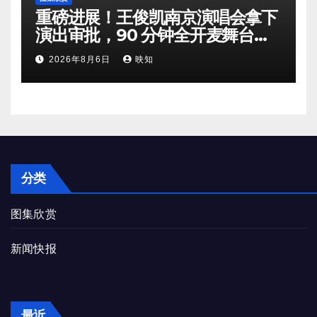
重磅进展！王俊凯南京演唱会拿下
演出审批，90 分钟全开麦舞台即
将奔赴南京
2026年8月6日
映知
分类
图集欣赏
新闻快报
最近