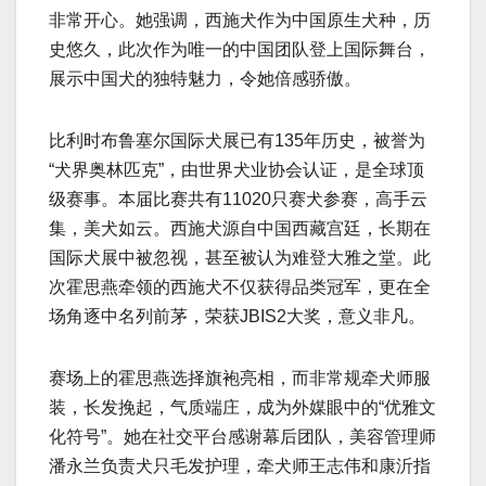
非常开心。她强调，西施犬作为中国原生犬种，历
史悠久，此次作为唯一的中国团队登上国际舞台，
展示中国犬的独特魅力，令她倍感骄傲。
比利时布鲁塞尔国际犬展已有135年历史，被誉为
“犬界奥林匹克”，由世界犬业协会认证，是全球顶
级赛事。本届比赛共有11020只赛犬参赛，高手云
集，美犬如云。西施犬源自中国西藏宫廷，长期在
国际犬展中被忽视，甚至被认为难登大雅之堂。此
次霍思燕牵领的西施犬不仅获得品类冠军，更在全
场角逐中名列前茅，荣获JBIS2大奖，意义非凡。
赛场上的霍思燕选择旗袍亮相，而非常规牵犬师服
装，长发挽起，气质端庄，成为外媒眼中的“优雅文
化符号”。她在社交平台感谢幕后团队，美容管理师
潘永兰负责犬只毛发护理，牵犬师王志伟和康沂指