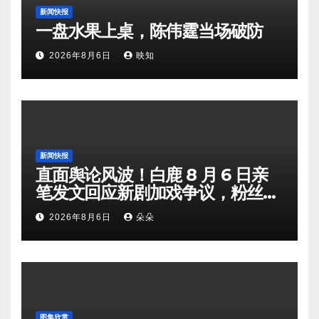
新闻快报
一盘水果上桌，陈伟霆当场破防
2026年8月6日
映知
新闻快报
直面舆论风波！白鹿 8 月 6 日亲
笔发文回应新剧加戏争议，粉丝剧
组矛盾暗流涌动
2026年8月6日
朵朵
图集欣赏