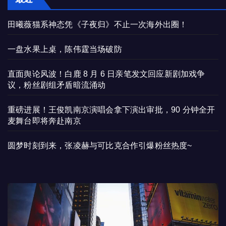
田曦薇猫系神态凭《子夜归》不止一次海外出圈！
一盘水果上桌，陈伟霆当场破防
直面舆论风波！白鹿 8 月 6 日亲笔发文回应新剧加戏争
议，粉丝剧组矛盾暗流涌动
重磅进展！王俊凯南京演唱会拿下演出审批，90 分钟全开
麦舞台即将奔赴南京
圆梦时刻到来，张凌赫与可比克合作引爆粉丝热度~