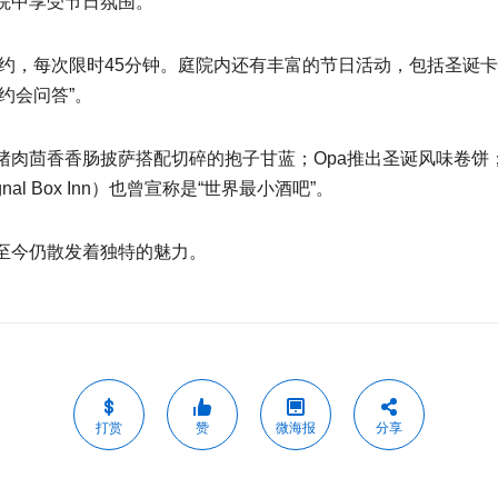
院中享受节日氛围。
，每次限时45分钟。庭院内还有丰富的节日活动，包括圣诞卡拉OK、
速约会问答”。
猪肉茴香香肠披萨搭配切碎的抱子甘蓝；Opa推出圣诞风味卷饼；
l Box Inn）也曾宣称是“世界最小酒吧”。
至今仍散发着独特的魅力。
打赏
赞
微海报
分享