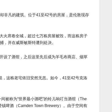
调却非凡的建筑。位于41至42号的房屋，是伦敦现存
敦大火席卷全城，超过七万栋房屋被毁，而这栋房子
幸被捕，并在威斯敏斯特遭到处决。
在一楼开设了酒馆，之后这里先后成为羊毛布商店、烟草
损，这栋老宅依旧安然无恙。如今，41至42号克洛
那里有一间被称为“世界最小酒吧”的铃儿响叮当酒馆（The
酒（Camden Town Brewery）。由于空间有