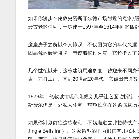
如果你漫步在伦敦史密斯菲尔德市场附近的克洛斯费尔
最古老的住宅，一栋建于1597年至1614年间的四
这座房子之所以令人惊叹，不仅因为它的年代久远
因高耸的砖墙阻隔，奇迹般躲过火灾。它还挺过了第二
几个世纪以来，这栋建筑用途多变，曾迎来不同身份的
店、刀具工厂。直到20世纪20年代，它被出售并
1929年，伦敦城市现代化规划几乎让它面临拆除
斯费尔仍是一处私人住宅，静静伫立在这条满载历
如果你计划前往这栋老宅，不妨顺道去弗拉特铁广场（Flat
Jingle Bells Inn）。这家微型酒吧内部仅