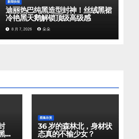
新闻快报
迪丽热巴纯黑造型封神！丝绒黑裙
冷艳黑天鹅解锁顶级高级感
8 月 7, 2026
朵朵
图集欣赏
封
36 岁的森林北，身材状
黑天
态真的不输少女？