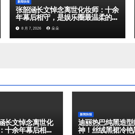
新闻快报
张韶涵长文悼念离世化妆师：十余
年幕后相守，是娱乐圈最温柔的双
向奔赴
8 月 7, 2026
朵朵
新闻快报
涵长文悼念离世化
迪丽热巴纯黑造型
：十余年幕后相
神！丝绒黑裙冷艳