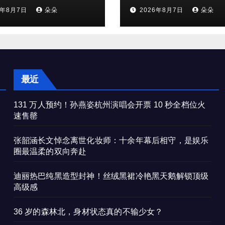
是娱乐圈最温柔的
鹅解锁顶级高级感
6年8月7日
朵朵
2026年8月7日
朵朵
奔赴
最近
131 万人预约！孙燕姿杭州演唱会开票 10 秒全档位火
速售罄
张韶涵长文悼念离世化妆师：十余年幕后相守，是娱乐
圈最温柔的双向奔赴
迪丽热巴纯黑造型封神！丝绒黑裙冷艳黑天鹅解锁顶级
高级感
36 岁的森林北，身材状态真的不输少女？