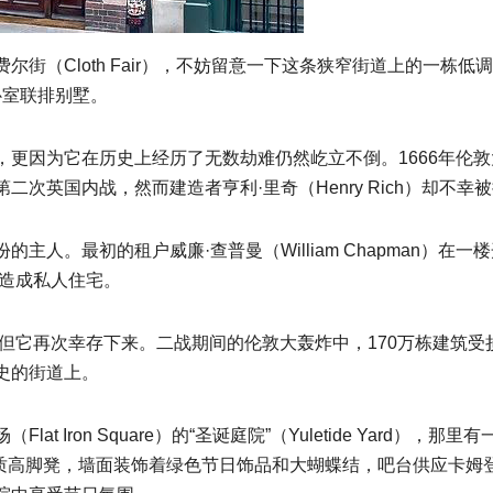
街（Cloth Fair），不妨留意一下这条狭窄街道上的一栋低
卧室联排别墅。
，更因为它在历史上经历了无数劫难仍然屹立不倒。1666年伦
次英国内战，然而建造者亨利·里奇（Henry Rich）却不
主人。最初的租户威廉·查普曼（William Chapman）
改造成私人住宅。
，但它再次幸存下来。二战期间的伦敦大轰炸中，170万栋建筑受
史的街道上。
 Iron Square）的“圣诞庭院”（Yuletide Yard），
有几张木质高脚凳，墙面装饰着绿色节日饰品和大蝴蝶结，吧台供应卡姆登镇啤