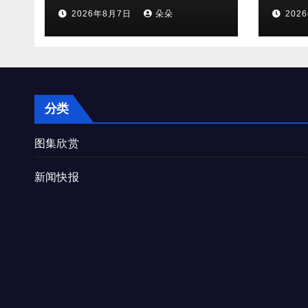
档位火速售罄
守，
2026年8月7日
朵朵
202
双向
分类
图集欣赏
新闻快报