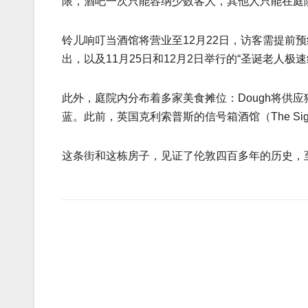
限，酒吧一次只能容纳少数客人，其他人只能在庭
铃儿响叮当酒馆将营业至12月22日，访客需提前预约
出，以及11月25日和12月2日举行的“圣诞老人极
此外，庭院内分布着多家美食摊位：Dough将供应
蓝。此前，英国克利索普斯的信号箱酒馆（The Signa
这条街和这栋房子，见证了伦敦四百多年的历史，