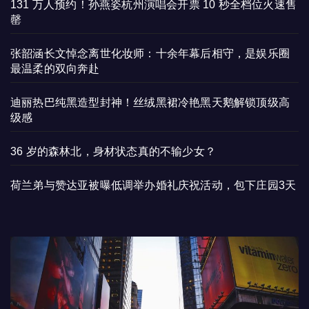
131 万人预约！孙燕姿杭州演唱会开票 10 秒全档位火速售
罄
张韶涵长文悼念离世化妆师：十余年幕后相守，是娱乐圈
最温柔的双向奔赴
迪丽热巴纯黑造型封神！丝绒黑裙冷艳黑天鹅解锁顶级高
级感
36 岁的森林北，身材状态真的不输少女？
荷兰弟与赞达亚被曝低调举办婚礼庆祝活动，包下庄园3天