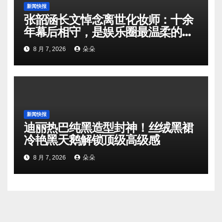
新闻快报
张韶涵长文悼念离世化妆师：十余
年幕后相守，是娱乐圈最温柔的双
向奔赴
8 月 7, 2026
朵朵
新闻快报
迪丽热巴纯黑造型封神！丝绒黑裙
冷艳黑天鹅解锁顶级高级感
8 月 7, 2026
朵朵