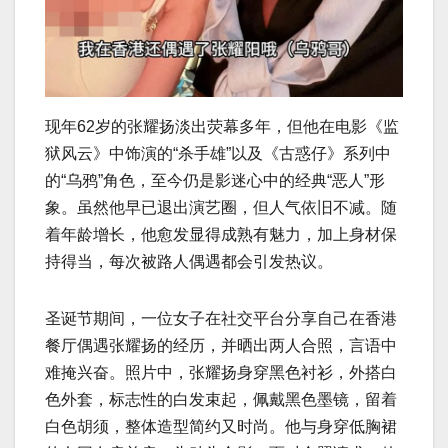
现年62岁的张耀扬淡出荧幕多年，但他在电影《监
狱风云》中饰演的“杀手雄”以及《古惑仔》系列中
的“乌鸦”角色，至今仍是影迷心中的经典“恶人”形
象。虽然他早已退出演艺圈，但人气依旧不减。随
着年龄增长，他愈发显得成熟有魅力，加上身材保
持得当，每次被路人偶遇都会引发热议。
圣诞节期间，一位女子在社交平台分享自己在香港
餐厅偶遇张耀扬的经历，并晒出两人合照，言语中
难掩兴奋。照片中，张耀扬身穿黑色衬衫，外搭白
色外套，标志性的白发束起，佩戴黑色墨镜，留着
白色胡须，整体造型简约又时尚。他与身穿低胸裙