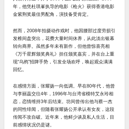
年，他凭杜琪峯执导的电影《枪火》获得香港电影
金紫荆奖最佳男配角，演技备受肯定。
然而，2008年拍摄动作戏时，他因腰部过度劳损引
发椎间盘突出，花费大量时间休养，从此淡出银幕
转向商界。虽然多年未有新作，但他曾惊喜亮相
《万千星辉颁奖典礼》担任颁奖嘉宾，并在台上重
现“乌鸦”招牌手势，引发全场欢呼，唤起观众满满
回忆。
在感情方面，张耀扬一向低调。早在80年代，他曾
与李丽蕊交往4年，1996年与台湾省模特艾永玲相
恋，恋情维持3年后结束。坊间曾传出他与蔡一杰
的同性绯闻，但随着张耀扬公开承认有女友，这段
传闻不攻自破。近年来，他鲜少谈及私人生活，目
前感情状况仍是谜。