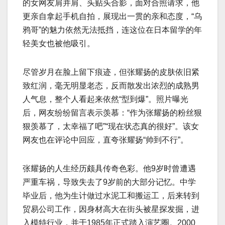
的女网友肩并肩、头贴头合影，面对合照请求，他
更亲自拿起手机自拍，展现出一贯的亲和态度，“乌
鸦哥”的魅力依然无法抵挡，连这位在日本留学的年
轻美女也被他吸引。
尽管岁月在脸上留下痕迹，但张耀扬的皮肤依旧紧
致红润，毫无明显老态，反而散发出浓烈的成熟男
人气息，整个人看起来依然“型到爆”。照片曝光
后，网友纷纷留言表示羡慕：“作为张耀扬的粉丝狠
狠羡慕了，太幸福了吧”“现在状态真的很好”。该女
网友也在评论中回应，直夸张耀扬“帅到不行”。
张耀扬的人生经历颇具传奇色彩。他9岁时曾遭遇
严重车祸，导致失去了9岁前的大部分记忆。中学
毕业后，他为生计做过水泥工和搬运工，后来转到
贸易公司工作，因身材高大在街头被星探发掘，进
入模特行业，并于1985年正式踏入演艺圈。2000