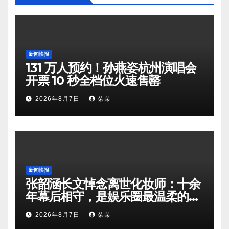
新闻快报
131 万人预约！孙燕姿杭州演唱会
开票 10 秒全档位火速售罄
2026年8月7日
朵朵
新闻快报
张韶涵长文悼念离世化妆师：十余
年幕后相守，是娱乐圈最温柔的双
向奔赴
2026年8月7日
朵朵