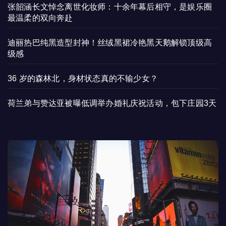
张韶涵长文悼念离世化妆师：十余年幕后相守，是娱乐圈
最温柔的双向奔赴
迪丽热巴纯黑造型封神！丝绒黑裙冷艳黑天鹅解锁顶级高
级感
36 岁的森林北，身材状态真的不输少女？
荷兰弟与赞达亚被曝低调举办婚礼庆祝活动，包下庄园3天