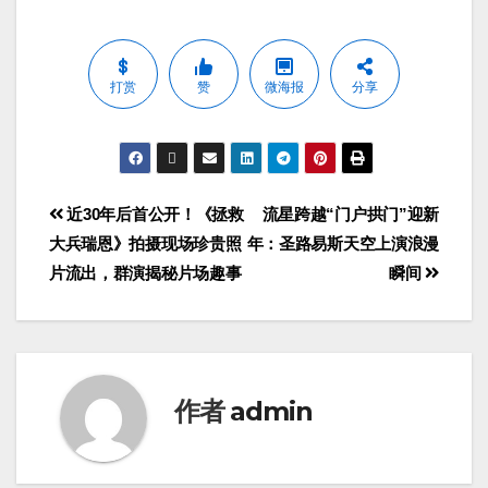
打赏
赞
微海报
分享
近30年后首公开！《拯救
流星跨越“门户拱门”迎新
大兵瑞恩》拍摄现场珍贵照
年：圣路易斯天空上演浪漫
片流出，群演揭秘片场趣事
瞬间
作者
admin