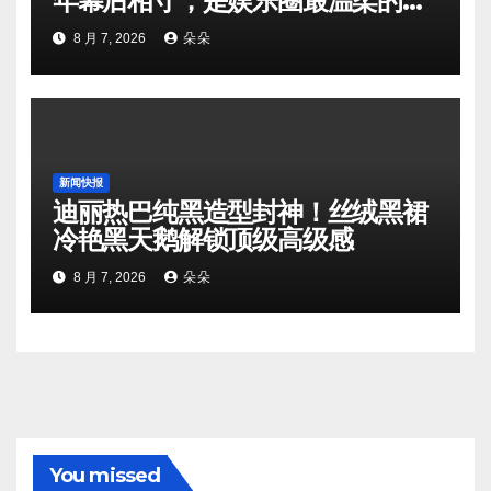
年幕后相守，是娱乐圈最温柔的双
向奔赴
8 月 7, 2026
朵朵
新闻快报
迪丽热巴纯黑造型封神！丝绒黑裙
冷艳黑天鹅解锁顶级高级感
8 月 7, 2026
朵朵
You missed