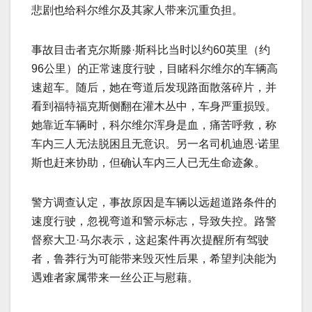
悲剧也给科尔维尔及其家人带来沉重负担。
事故目击者克尔斯滕·斯科比当时以约60英里（约
96公里）的正常速度行驶，目睹科尔维尔的车辆高
速超车。随后，她在弯道后发现路面散落碎片，并
看到福特福克斯侧翻在灌木丛中，车身严重损毁。
她靠近车辆时，科尔维尔浑身是血，痛苦呼救，称
车内三人无法脱困且无意识。另一名司机迪恩·诺里
斯也赶来协助，但确认车内三人已无生命迹象。
警方调查认定，事故原因是车辆以远超道路条件的
速度行驶，忽视弯道和警示标志，导致失控。路警
督察大卫·马尔表示，这起案件再次提醒所有驾驶
者，鲁莽行为可能带来毁灭性后果，希望判决能为
遇难者家属带来一丝公正与慰藉。