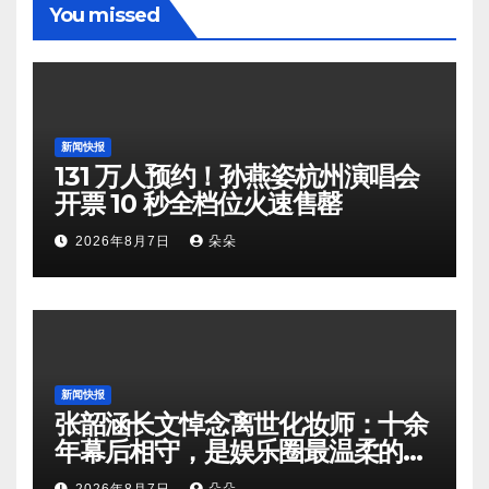
You missed
新闻快报
131 万人预约！孙燕姿杭州演唱会
开票 10 秒全档位火速售罄
2026年8月7日
朵朵
新闻快报
张韶涵长文悼念离世化妆师：十余
年幕后相守，是娱乐圈最温柔的双
向奔赴