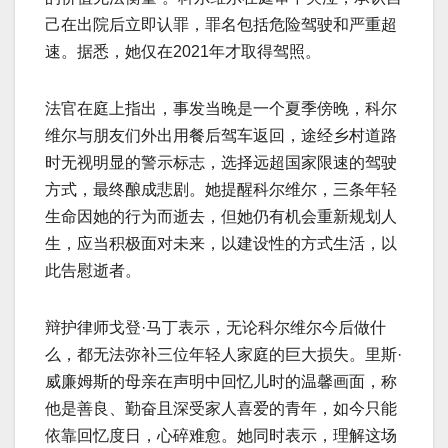
己在出院后立即认罪，罪名包括危险驾驶和严重超
速。据悉，她仅在2021年才取得驾照。
法官在庭上指出，事发当晚是一个夏季傍晚，科尔
维尔与朋友们外出用餐后驾车返回，途经乡村道路
时无视明显的警示标志，选择远超国家限速的驾驶
方式，最终酿成悲剧。她提醒科尔维尔，三条年轻
生命因她的行为而逝去，但她仍有机会重新规划人
生，应当积极面对未来，以建设性的方式生活，以
此告慰逝者。
辩护律师戈登·马丁表示，无论科尔维尔今后做什
么，都无法弥补三位年轻人家庭的巨大损失。里斯·
威廉姆斯的母亲在声明中回忆儿时的温馨画面，称
他是善良、勤奋且深受家人喜爱的青年，如今只能
依靠回忆度日，心碎难愈。她同时表示，理解这场