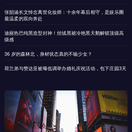
张韶涵长文悼念离世化妆师：十余年幕后相守，是娱乐圈
最温柔的双向奔赴
迪丽热巴纯黑造型封神！丝绒黑裙冷艳黑天鹅解锁顶级高
级感
36 岁的森林北，身材状态真的不输少女？
荷兰弟与赞达亚被曝低调举办婚礼庆祝活动，包下庄园3天