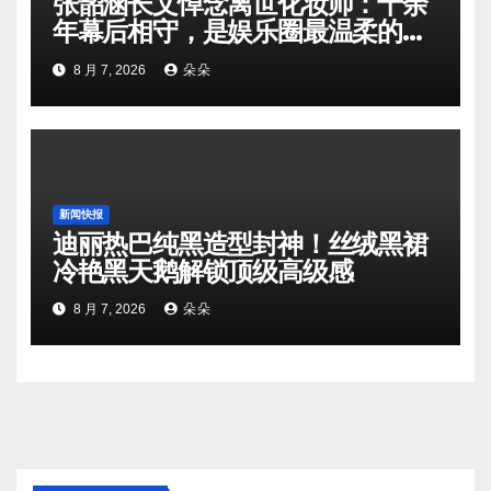
张韶涵长文悼念离世化妆师：十余
年幕后相守，是娱乐圈最温柔的双
向奔赴
8 月 7, 2026
朵朵
新闻快报
迪丽热巴纯黑造型封神！丝绒黑裙
冷艳黑天鹅解锁顶级高级感
8 月 7, 2026
朵朵