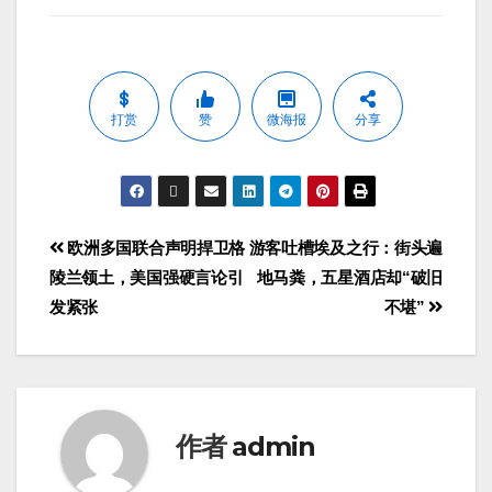
打赏
赞
微海报
分享
欧洲多国联合声明捍卫格
游客吐槽埃及之行：街头遍
陵兰领土，美国强硬言论引
地马粪，五星酒店却“破旧
发紧张
不堪”
作者
admin