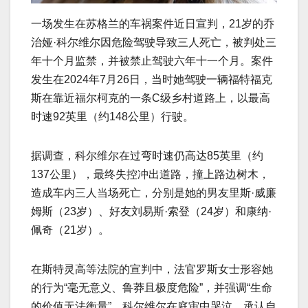
一场发生在苏格兰的车祸案件近日宣判，21岁的乔
治娅·科尔维尔因危险驾驶导致三人死亡，被判处三
年十个月监禁，并被禁止驾驶六年十一个月。案件
发生在2024年7月26日，当时她驾驶一辆福特福克
斯在靠近福尔柯克的一条C级乡村道路上，以最高
时速92英里（约148公里）行驶。
据调查，科尔维尔在过弯时速仍高达85英里（约
137公里），最终失控冲出道路，撞上路边树木，
造成车内三人当场死亡，分别是她的男友里斯·威廉
姆斯（23岁）、好友刘易斯·索登（24岁）和康纳·
佩奇（21岁）。
在斯特灵高等法院的宣判中，法官罗斯女士形容她
的行为“毫无意义、鲁莽且极度危险”，并强调“生命
的价值无法衡量”。科尔维尔在庭审中哭泣，承认自