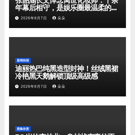
张韶涵长文悼念离世化妆师：十余
年幕后相守，是娱乐圈最温柔的双
向奔赴
2026年8月7日
朵朵
新闻快报
迪丽热巴纯黑造型封神！丝绒黑裙
冷艳黑天鹅解锁顶级高级感
2026年8月7日
朵朵
图集欣赏