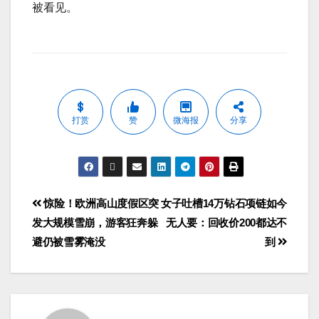
被看见。
打赏
赞
微海报
分享
惊险！欧洲高山度假区突
女子吐槽14万钻石项链如今
发大规模雪崩，游客狂奔躲
无人要：回收价200都达不
避仍被雪雾淹没
到