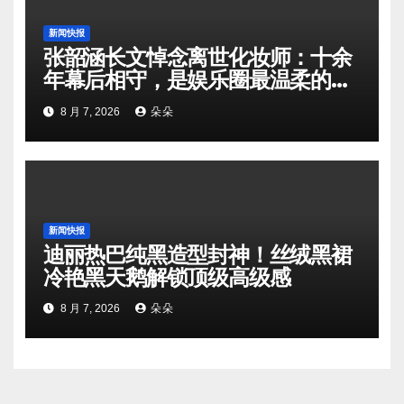
新闻快报
张韶涵长文悼念离世化妆师：十余
年幕后相守，是娱乐圈最温柔的双
向奔赴
8 月 7, 2026
朵朵
新闻快报
迪丽热巴纯黑造型封神！丝绒黑裙
冷艳黑天鹅解锁顶级高级感
8 月 7, 2026
朵朵