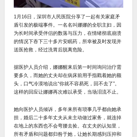
1月16日，深圳市人民医院分享了一起有关家庭矛
盾引发的极端事件。一名名叫娜娜的全职主妇，因
为长时间承受伴侣的数落与压力，在情绪彻底崩溃
的情况下吞下三十多片安眠药，所幸被及时发现并
送医抢救，经过洗胃后脱离危险。
据医护人员介绍，娜娜醒来后第一时间询问治疗需
要多久，而她的丈夫却在病床前用手指戳着她的额
头，口气冷漠地说出“你就不容易死，回不去了”。
这样的回应让娜娜再次难以承受，当场泪流不止。
她向医护人员倾诉，多年来所有琐事几乎都由她承
担，婚后二十多年丈夫从未主动做过家务，就连掉
在地上的东西也不会弯腰去捡。在丈夫的认知里，
所有矛盾和问题都归咎于她，让她长期感到压抑和