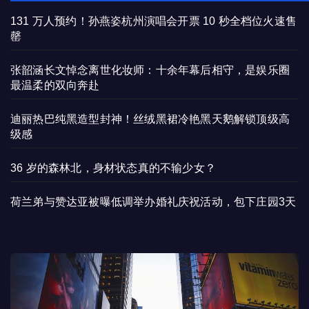
131 万人预约！孙燕姿杭州演唱会开票 10 秒全档位火速售
罄
张韶涵长文悼念离世化妆师：十余年幕后相守，是娱乐圈
最温柔的双向奔赴
迪丽热巴纯黑造型封神！丝绒黑裙冷艳黑天鹅解锁顶级高
级感
36 岁的森林北，身材状态真的不输少女？
荷兰弟与赞达亚被曝低调举办婚礼庆祝活动，包下庄园3天