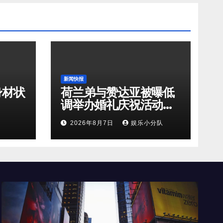
新闻快报
身材状
荷兰弟与赞达亚被曝低
调举办婚礼庆祝活动，
包下庄园3天
2026年8月7日
娱乐小分队