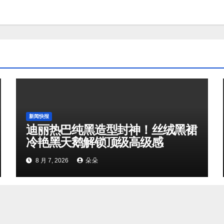
新闻快报
迪丽热巴纯黑造型封神！丝绒黑裙
冷艳黑天鹅解锁顶级高级感
8 月 7, 2026
朵朵