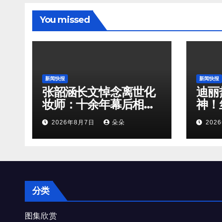
You missed
新闻快报
新闻快报
张韶涵长文悼念离世化
迪丽
妆师：十余年幕后相
神！
守，是娱乐圈最温柔的
鹅解
2026年8月7日
朵朵
202
双向奔赴
分类
图集欣赏