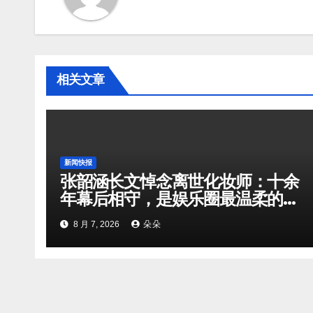
相关文章
新闻快报
张韶涵长文悼念离世化妆师：十余
年幕后相守，是娱乐圈最温柔的双
向奔赴
8 月 7, 2026
朵朵