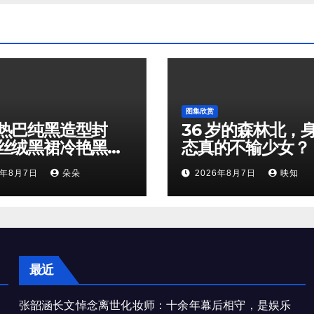
图集欣赏
热巴纯黑造型封
36 岁的森林北，
丝绒黑裙冷艳黑天
态真的不输少女？
锁顶级高级感
6年8月7日
朵朵
2026年8月7日
映知
最近
张韶涵长文悼念离世化妆师：十余年幕后相守，是娱乐