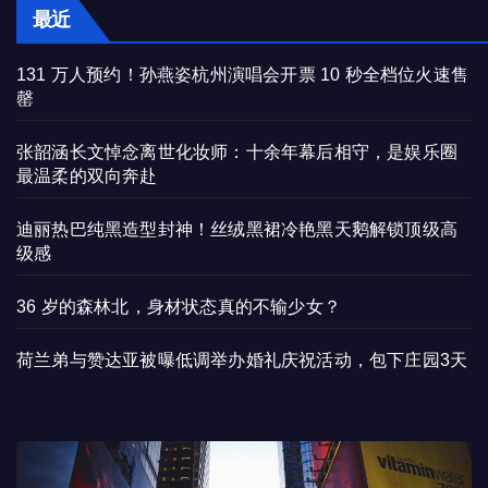
最近
131 万人预约！孙燕姿杭州演唱会开票 10 秒全档位火速售
罄
张韶涵长文悼念离世化妆师：十余年幕后相守，是娱乐圈
最温柔的双向奔赴
迪丽热巴纯黑造型封神！丝绒黑裙冷艳黑天鹅解锁顶级高
级感
36 岁的森林北，身材状态真的不输少女？
荷兰弟与赞达亚被曝低调举办婚礼庆祝活动，包下庄园3天