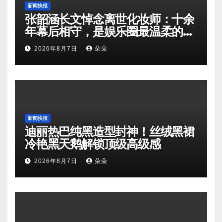
新闻快报
张韶涵长文悼念离世化妆师：十余
年幕后相守，是娱乐圈最温柔的双
向奔赴
2026年8月7日
朵朵
新闻快报
迪丽热巴纯黑造型封神！丝绒黑裙
冷艳黑天鹅解锁顶级高级感
2026年8月7日
朵朵