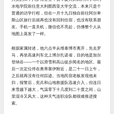
水电学院前往意大利图西亚大学交流，本来只是个
普通的访学行程，但在一月十九日独自前往阿尔卑
斯山区旅行后就再也没有回到住宿，也没有联系朋
友。手机一直关机，微信也不亮起，仿佛整个人从
地图上蒸发了一样。
根据家属转述，他六点半从维泰博市离开，先去罗
马，再坐高速列车北上博尔扎诺省，目的地是加尔
登纳谷——一个以滑雪和高山徒步闻名的地区。最
后一次定位停在奥蒂塞伊附近，是二十一日上午，
之后就再没有任何踪迹。当地民宿老板发现他未
归，报警后，宪兵和山地救援队迅速介入，但连日
来雪越下越大，气温零下十几度到二十度之间，山
里湿冷又风大，这种天气连职业队都很难推进搜
索。