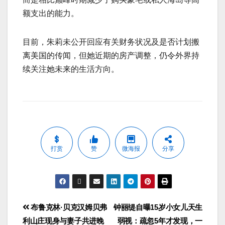
额支出的能力。
目前，朱莉未公开回应有关财务状况及是否计划搬
离美国的传闻，但她近期的房产调整，仍令外界持
续关注她未来的生活方向。
打赏
赞
微海报
分享
布鲁克林·贝克汉姆贝弗
钟丽缇自曝15岁小女儿天生
利山庄现身与妻子共进晚
弱视：疏忽5年才发现，一