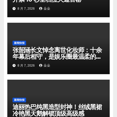
8 月 7, 2026
朵朵
新闻快报
张韶涵长文悼念离世化妆师：十余
年幕后相守，是娱乐圈最温柔的双
向奔赴
8 月 7, 2026
朵朵
新闻快报
迪丽热巴纯黑造型封神！丝绒黑裙
冷艳黑天鹅解锁顶级高级感