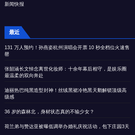
新闻快报
最近
131 万人预约！孙燕姿杭州演唱会开票 10 秒全档位火速售
罄
张韶涵长文悼念离世化妆师：十余年幕后相守，是娱乐圈
最温柔的双向奔赴
迪丽热巴纯黑造型封神！丝绒黑裙冷艳黑天鹅解锁顶级高
级感
36 岁的森林北，身材状态真的不输少女？
荷兰弟与赞达亚被曝低调举办婚礼庆祝活动，包下庄园3天