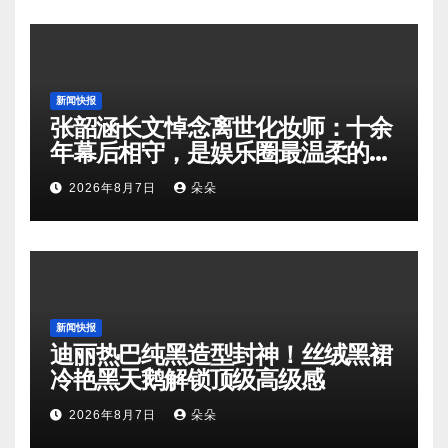
新闻快报
张韶涵长文悼念离世化妆师：十余
年幕后相守，是娱乐圈最温柔的双
向奔赴
2026年8月7日
朵朵
新闻快报
迪丽热巴纯黑造型封神！丝绒黑裙
冷艳黑天鹅解锁顶级高级感
2026年8月7日
朵朵