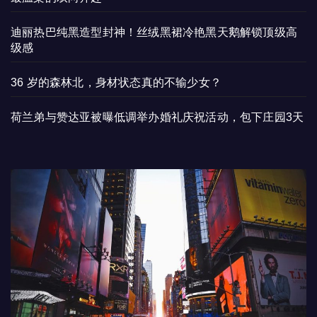
迪丽热巴纯黑造型封神！丝绒黑裙冷艳黑天鹅解锁顶级高
级感
36 岁的森林北，身材状态真的不输少女？
荷兰弟与赞达亚被曝低调举办婚礼庆祝活动，包下庄园3天