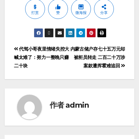
打赏
赞
微海报
分享
代驾小哥夜里情绪失控大
内蒙古储户存七十五万元却
喊太难了：努力一整晚只赚
被柜员转走 二百二十万涉
二十块
案款遭挥霍难追回
作者
admin