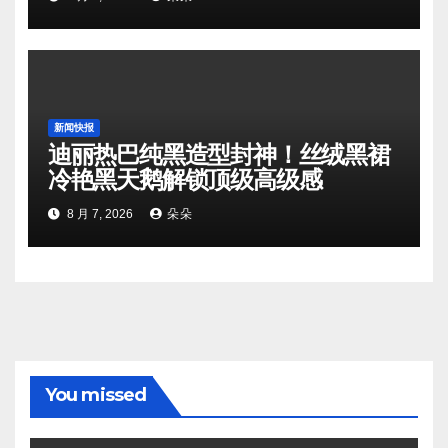
新闻快报
迪丽热巴纯黑造型封神！丝绒黑裙
冷艳黑天鹅解锁顶级高级感
8 月 7, 2026
朵朵
You missed