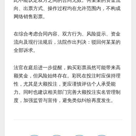
此不能认定双方之间的合同无效。何某某的资金流
向、出票方式、操作过程均在允许范围内，不构成
网络销售彩票。
在综合考虑合同内容、双方行为、风险提示、资金
流向及现行法规后，法院作出判决：驳回何某某的
全部诉求。
法官在庭后进一步提醒，购买彩票虽然可能带来高
额奖金，但风险始终存在。彩民在投注时应保持理
性，尤其是大额投注，更应谨慎评估个人承受能
力。同时也建议相关部门完善大额投注实名管理制
度，加强监管与宣传，避免类似纠纷再度发生。