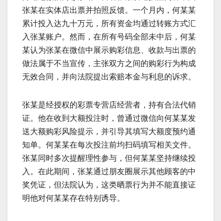
张某在实体店出票并拍照反馈。一个月内，何某某
累计投入达九十万元，所有资金均通过转账方式汇
入张某账户。然而，在所有号码全部未中后，何某
某认为张某在微信中展示购彩信息、收款与出票的
做法属于不当宣传，主张双方之间的购彩行为构成
无效合同，并向法院提出索赔本金与利息的诉求。
张某是经授权的彩票专营店经营者，持有合法代销
证。他在收到大额投注时，曾通过微信向何某某发
送大额购彩风险提示，并引导其填写大额度预约通
知单。何某某在每次投注前均扫码填写相关文件。
张某同时多次提醒理性参与，但何某某坚持继续投
入。在此期间，张某通过朋友圈展示其他顾客的中
奖凭证，但法院认为，这类晒票行为并不能直接证
明他对何某某存在特别诱导。