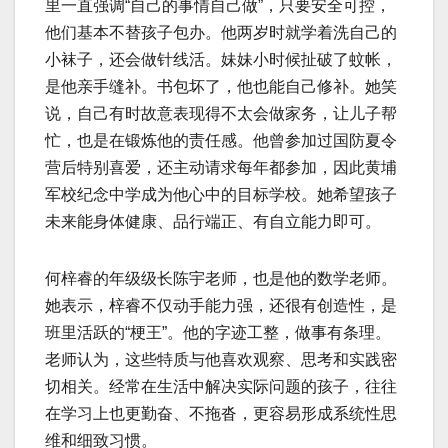
里一直强调“自己的事情自己做”，只要安全可控，
他们基本不替孩子包办。他两岁时就学着洗自己的
小袜子，还会做针线活。妹妹小时候扯破了蚊帐，
是他亲手缝补。书包坏了，他也能自己修补。她笑
说，自己有时故意表现得不太会做家务，让儿子帮
忙，也是在锻炼他的责任感。他曾参加过国防夏令
营后特别喜爱，还主动请求每年都参加，因此黄埔
军校纪念中学成为他心中的目标学校。她希望孩子
未来能身体健康、品行端正、有自立能力即可。
何梓睿的年级级长陈宇老师，也是他的数学老师。
她表示，梓睿不仅动手能力强，还很有创造性，是
班里活跃的“梗王”。他的字迹工整，做事有条理。
老师认为，这些特质与他喜欢观察、思考和实践密
切相关。经常在生活中解决实际问题的孩子，往往
在学习上也更勤奋、不拖沓，更容易形成系统性思
维和细致习惯。