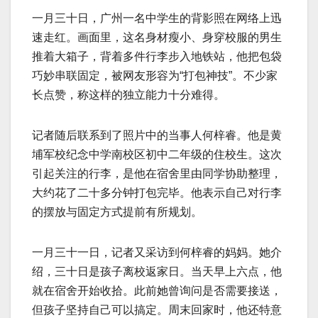
一月三十日，广州一名中学生的背影照在网络上迅
速走红。画面里，这名身材瘦小、身穿校服的男生
推着大箱子，背着多件行李步入地铁站，他把包袋
巧妙串联固定，被网友形容为“打包神技”。不少家
长点赞，称这样的独立能力十分难得。
记者随后联系到了照片中的当事人何梓睿。他是黄
埔军校纪念中学南校区初中二年级的住校生。这次
引起关注的行李，是他在宿舍里由同学协助整理，
大约花了二十多分钟打包完毕。他表示自己对行李
的摆放与固定方式提前有所规划。
一月三十一日，记者又采访到何梓睿的妈妈。她介
绍，三十日是孩子离校返家日。当天早上六点，他
就在宿舍开始收拾。此前她曾询问是否需要接送，
但孩子坚持自己可以搞定。周末回家时，他还特意