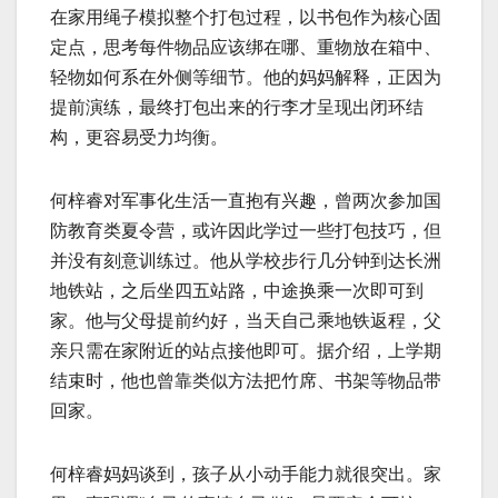
在家用绳子模拟整个打包过程，以书包作为核心固
定点，思考每件物品应该绑在哪、重物放在箱中、
轻物如何系在外侧等细节。他的妈妈解释，正因为
提前演练，最终打包出来的行李才呈现出闭环结
构，更容易受力均衡。
何梓睿对军事化生活一直抱有兴趣，曾两次参加国
防教育类夏令营，或许因此学过一些打包技巧，但
并没有刻意训练过。他从学校步行几分钟到达长洲
地铁站，之后坐四五站路，中途换乘一次即可到
家。他与父母提前约好，当天自己乘地铁返程，父
亲只需在家附近的站点接他即可。据介绍，上学期
结束时，他也曾靠类似方法把竹席、书架等物品带
回家。
何梓睿妈妈谈到，孩子从小动手能力就很突出。家