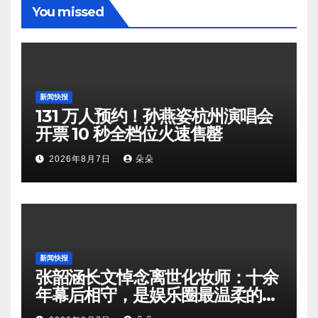
You missed
新闻快报
131 万人预约！孙燕姿杭州演唱会
开票 10 秒全档位火速售罄
2026年8月7日
朵朵
新闻快报
张韶涵长文悼念离世化妆师：十余
年幕后相守，是娱乐圈最温柔的双
向奔赴