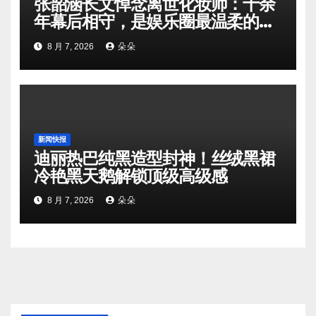
张韶涵长文悼念离世化妆师：十余
年幕后相守，是娱乐圈最温柔的双
向奔赴
8 月 7, 2026
朵朵
新闻快报
迪丽热巴纯黑造型封神！丝绒黑裙
冷艳黑天鹅解锁顶级高级感
8 月 7, 2026
朵朵