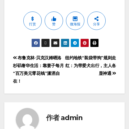
打赏
赞
微海报
分享
布鲁克林·贝克汉姆晒洛
纽约地铁“装袋带狗”规则走
杉矶奢华生活：靠妻子每月
红：为带爱犬出行，主人各
“百万美元零花钱”潇洒自
显神通
在！
作者
admin