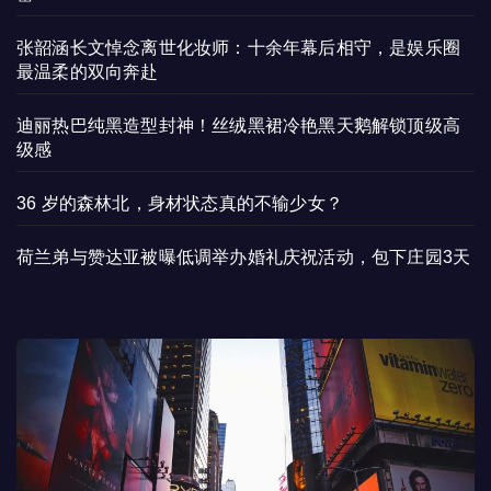
张韶涵长文悼念离世化妆师：十余年幕后相守，是娱乐圈
最温柔的双向奔赴
迪丽热巴纯黑造型封神！丝绒黑裙冷艳黑天鹅解锁顶级高
级感
36 岁的森林北，身材状态真的不输少女？
荷兰弟与赞达亚被曝低调举办婚礼庆祝活动，包下庄园3天