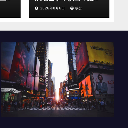
剧组
90 分钟全开麦舞台即将
2026年8月6日
映知
奔赴南京