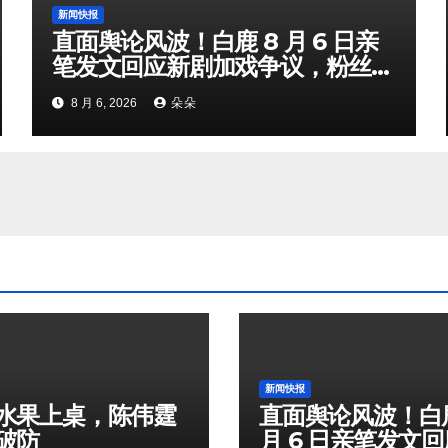
新闻快报
直面舆论风波！白鹿 8 月 6 日亲
笔发文回应新剧加戏争议，粉丝剧
组矛盾暗流涌动
8 月 6, 2026
朵朵
新闻快报
水果上桌，陈伟霆
直面舆论风波！白鹿
破防
月 6 日亲笔发文