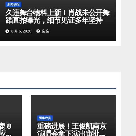
新闻快报
久违舞台物料上新！肖战未公开舞
蹈直拍曝光，细节见证多年坚持
8 月 6, 2026
朵朵
图集欣赏
 8
重磅进展！王俊凯南京
回应新
演唱会拿下演出审批，