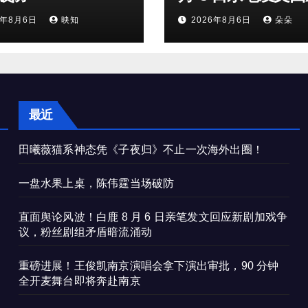
剧加戏争议，粉丝
6年8月6日
映知
2026年8月6日
朵朵
矛盾暗流涌动
最近
田曦薇猫系神态凭《子夜归》不止一次海外出圈！
一盘水果上桌，陈伟霆当场破防
直面舆论风波！白鹿 8 月 6 日亲笔发文回应新剧加戏争
议，粉丝剧组矛盾暗流涌动
重磅进展！王俊凯南京演唱会拿下演出审批，90 分钟
全开麦舞台即将奔赴南京