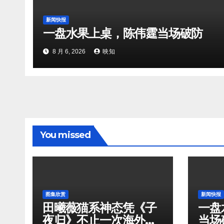
新闻快报
一盘水果上桌，陈伟霆当场破防
8 月 6, 2026
映知
You missed
图集欣赏
新闻快报
田曦薇猫系神态凭《子
一盘
夜归》不止一次海外出
当场