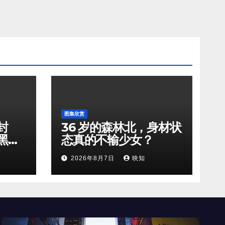
图集欣赏
封
36 岁的森林北，身材状
黑天
态真的不输少女？
2026年8月7日
映知