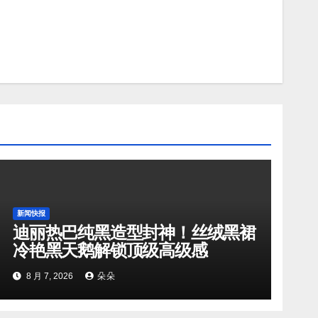
新闻快报
迪丽热巴纯黑造型封神！丝绒黑裙
冷艳黑天鹅解锁顶级高级感
8 月 7, 2026
朵朵