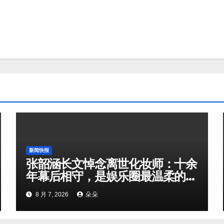
新闻快报
张韶涵长文悼念离世化妆师：十余
年幕后相守，是娱乐圈最温柔的双
向奔赴
8 月 7, 2026
朵朵