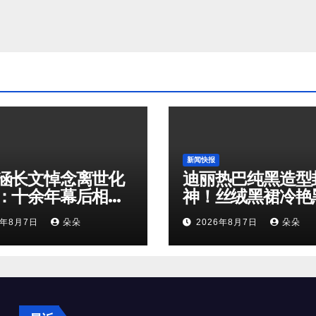
新闻快报
涵长文悼念离世化
迪丽热巴纯黑造型
：十余年幕后相
神！丝绒黑裙冷艳
是娱乐圈最温柔的
鹅解锁顶级高级感
6年8月7日
朵朵
2026年8月7日
朵朵
奔赴