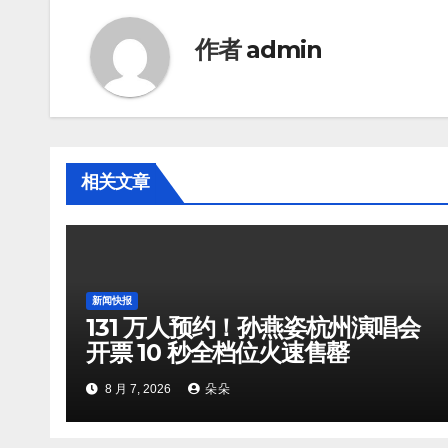
作者
admin
相关文章
新闻快报
131 万人预约！孙燕姿杭州演唱会
开票 10 秒全档位火速售罄
8 月 7, 2026
朵朵