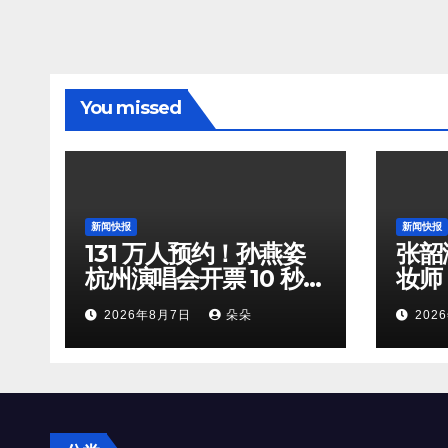
You missed
新闻快报
新闻快报
131 万人预约！孙燕姿
张韶
杭州演唱会开票 10 秒全
妆师
档位火速售罄
守，
2026年8月7日
朵朵
202
双向