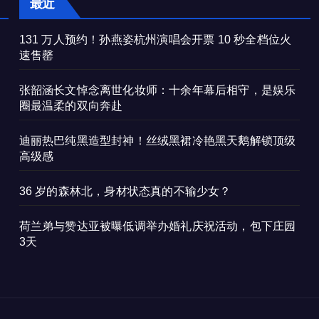
最近
131 万人预约！孙燕姿杭州演唱会开票 10 秒全档位火
速售罄
张韶涵长文悼念离世化妆师：十余年幕后相守，是娱乐
圈最温柔的双向奔赴
迪丽热巴纯黑造型封神！丝绒黑裙冷艳黑天鹅解锁顶级
高级感
36 岁的森林北，身材状态真的不输少女？
荷兰弟与赞达亚被曝低调举办婚礼庆祝活动，包下庄园
3天