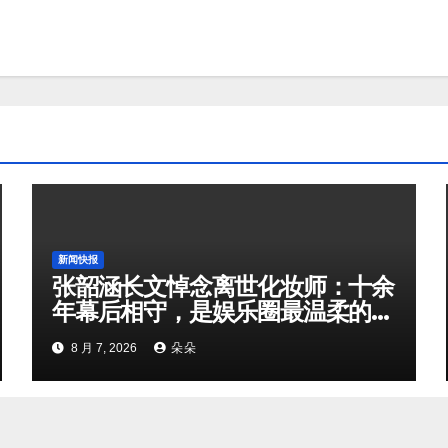
新闻快报
张韶涵长文悼念离世化妆师：十余
年幕后相守，是娱乐圈最温柔的双
向奔赴
8 月 7, 2026
朵朵