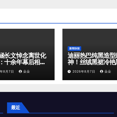
新闻快报
涵长文悼念离世化
迪丽热巴纯黑造型
：十余年幕后相
神！丝绒黑裙冷艳
是娱乐圈最温柔的
鹅解锁顶级高级感
6年8月7日
朵朵
2026年8月7日
朵朵
奔赴
最近