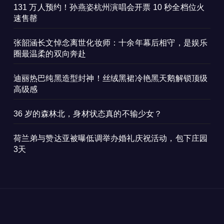
131 万人预约！孙燕姿杭州演唱会开票 10 秒全档位火
速售罄
张韶涵长文悼念离世化妆师：十余年幕后相守，是娱乐
圈最温柔的双向奔赴
迪丽热巴纯黑造型封神！丝绒黑裙冷艳黑天鹅解锁顶级
高级感
36 岁的森林北，身材状态真的不输少女？
荷兰弟与赞达亚被曝低调举办婚礼庆祝活动，包下庄园
3天