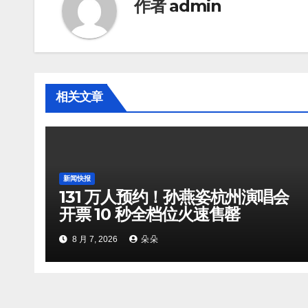
作者
admin
相关文章
新闻快报
131 万人预约！孙燕姿杭州演唱会
开票 10 秒全档位火速售罄
8 月 7, 2026
朵朵