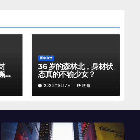
图集欣赏
封
36 岁的森林北，身材状
黑天
态真的不输少女？
2026年8月7日
映知