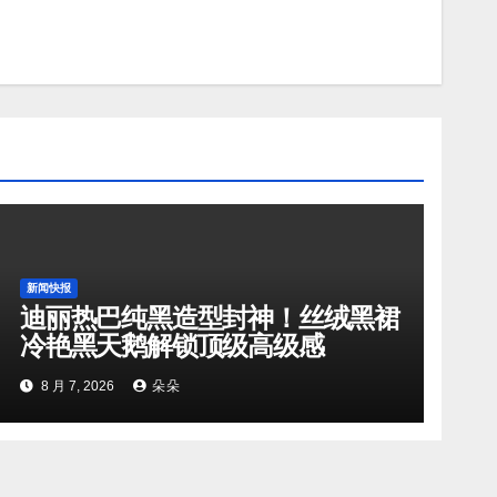
新闻快报
迪丽热巴纯黑造型封神！丝绒黑裙
冷艳黑天鹅解锁顶级高级感
8 月 7, 2026
朵朵