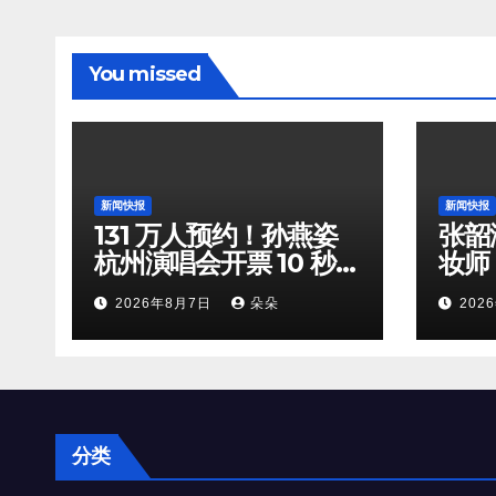
You missed
新闻快报
新闻快报
131 万人预约！孙燕姿
张韶
杭州演唱会开票 10 秒全
妆师
档位火速售罄
守，
2026年8月7日
朵朵
202
双向
分类