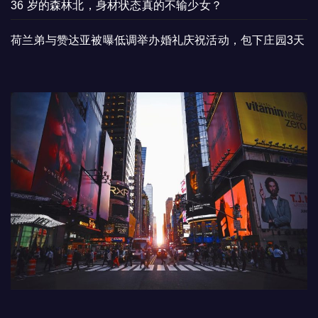
36 岁的森林北，身材状态真的不输少女？
荷兰弟与赞达亚被曝低调举办婚礼庆祝活动，包下庄园3天