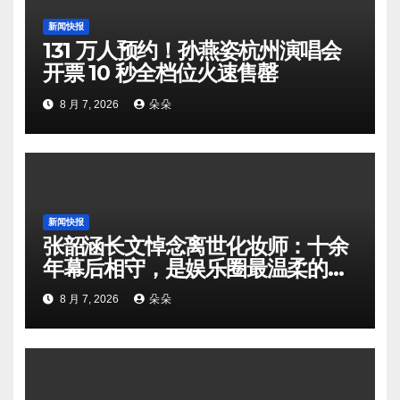
新闻快报
131 万人预约！孙燕姿杭州演唱会
开票 10 秒全档位火速售罄
8 月 7, 2026
朵朵
新闻快报
张韶涵长文悼念离世化妆师：十余
年幕后相守，是娱乐圈最温柔的双
向奔赴
8 月 7, 2026
朵朵