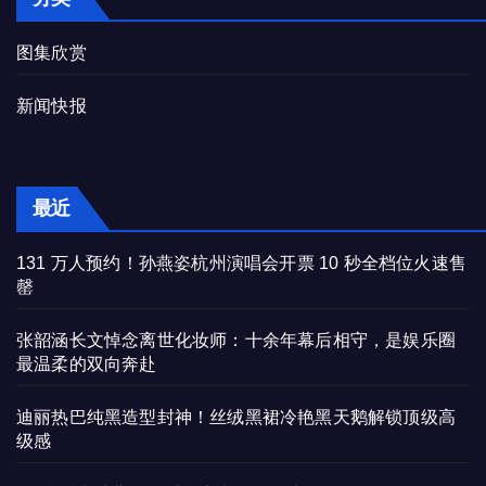
图集欣赏
新闻快报
最近
131 万人预约！孙燕姿杭州演唱会开票 10 秒全档位火速售
罄
张韶涵长文悼念离世化妆师：十余年幕后相守，是娱乐圈
最温柔的双向奔赴
迪丽热巴纯黑造型封神！丝绒黑裙冷艳黑天鹅解锁顶级高
级感