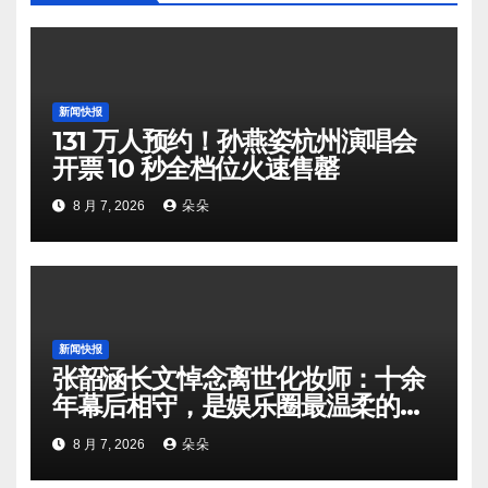
新闻快报
131 万人预约！孙燕姿杭州演唱会
开票 10 秒全档位火速售罄
8 月 7, 2026
朵朵
新闻快报
张韶涵长文悼念离世化妆师：十余
年幕后相守，是娱乐圈最温柔的双
向奔赴
8 月 7, 2026
朵朵