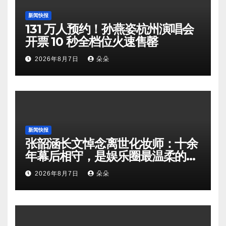
新闻快报
131 万人预约！孙燕姿杭州演唱会
开票 10 秒全档位火速售罄
2026年8月7日
朵朵
新闻快报
张韶涵长文悼念离世化妆师：十余
年幕后相守，是娱乐圈最温柔的双
向奔赴
2026年8月7日
朵朵