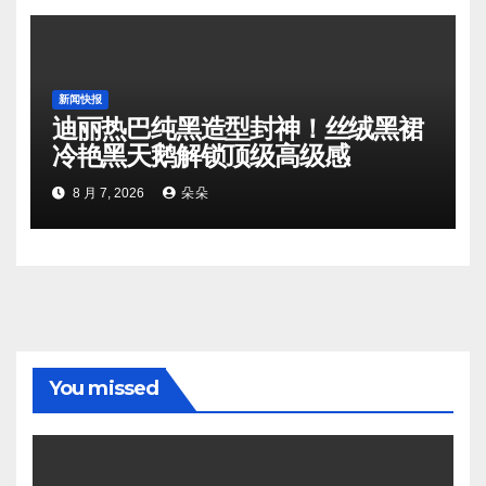
新闻快报
迪丽热巴纯黑造型封神！丝绒黑裙
冷艳黑天鹅解锁顶级高级感
8 月 7, 2026
朵朵
You missed