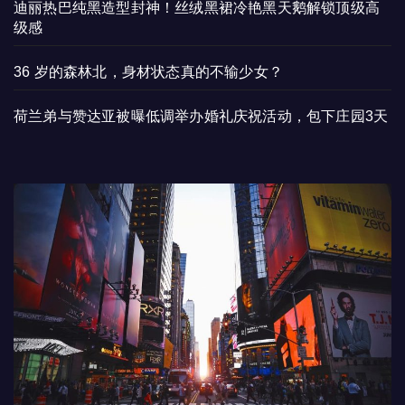
迪丽热巴纯黑造型封神！丝绒黑裙冷艳黑天鹅解锁顶级高
级感
36 岁的森林北，身材状态真的不输少女？
荷兰弟与赞达亚被曝低调举办婚礼庆祝活动，包下庄园3天