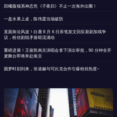
田曦薇猫系神态凭《子夜归》不止一次海外出圈！
一盘水果上桌，陈伟霆当场破防
直面舆论风波！白鹿 8 月 6 日亲笔发文回应新剧加戏争
议，粉丝剧组矛盾暗流涌动
重磅进展！王俊凯南京演唱会拿下演出审批，90 分钟全开
麦舞台即将奔赴南京
圆梦时刻到来，张凌赫与可比克合作引爆粉丝热度~