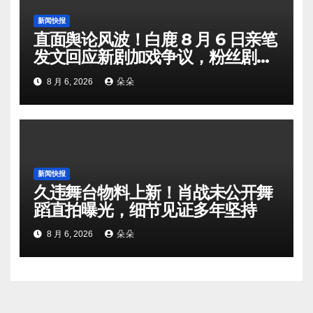
新闻快报
直面舆论风波！白鹿 8 月 6 日亲笔
发文回应新剧加戏争议，粉丝剧组
矛盾暗流涌动
8 月 6, 2026
朵朵
新闻快报
久违舞台物料上新！肖战未公开舞
蹈直拍曝光，细节见证多年坚持
8 月 6, 2026
朵朵