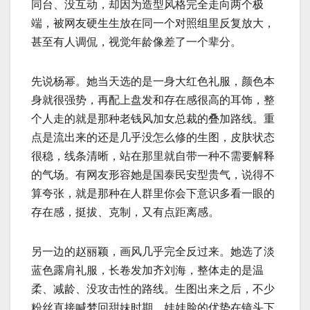
同台、没互动，却因为造型风格完全走向两个极
端，被网友硬生生放在同一个对照组里反复放大，
甚至有人调侃，视觉年龄像差了一个辈分。
先说杨幂。她当天选的是一身大红色礼服，颜色本
身就很强势，再配上盘发和存在感很高的耳饰，整
个人走的就是那种老钱风加女总裁的叠加路线。重
点是流出来的还是几乎没怎么修的生图，皮肤状态
很稳，线条清晰，站在那里就自带一种不需要解释
的气场。有网友形容她是国泰民安型贵气，说得不
算夸张，就是那种在人群里你会下意识多看一眼的
存在感，挺拔、克制，又有点距离感。
另一边的赵丽颖，画风几乎完全反过来。她选了淡
蓝色露肩礼服，长卷发加齐刘海，整体走的是温
柔、减龄、没攻击性的路线。生图出来之后，不少
粉丝直接喊梦回甜妹时期，娃娃脸的优势在镜头下