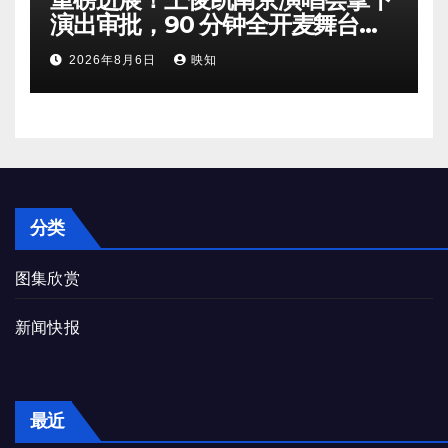
演出审批，90 分钟全开麦舞台即
将奔赴南京
2026年8月6日
映知
分类
图集欣赏
新闻快报
最近