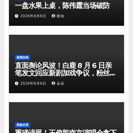
一盘水果上桌，陈伟霆当场破防
2026年8月6日
映知
新闻快报
直面舆论风波！白鹿 8 月 6 日亲
笔发文回应新剧加戏争议，粉丝剧
组矛盾暗流涌动
2026年8月6日
朵朵
图集欣赏
重磅进展！王俊凯南京演唱会拿下