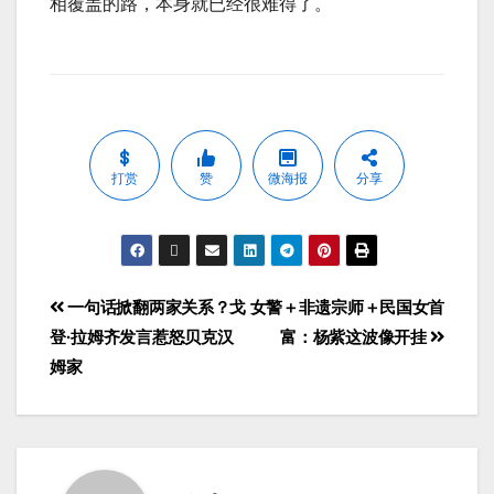
相覆盖的路，本身就已经很难得了。
打赏
赞
微海报
分享
一句话掀翻两家关系？戈
女警＋非遗宗师＋民国女首
登·拉姆齐发言惹怒贝克汉
富：杨紫这波像开挂
姆家