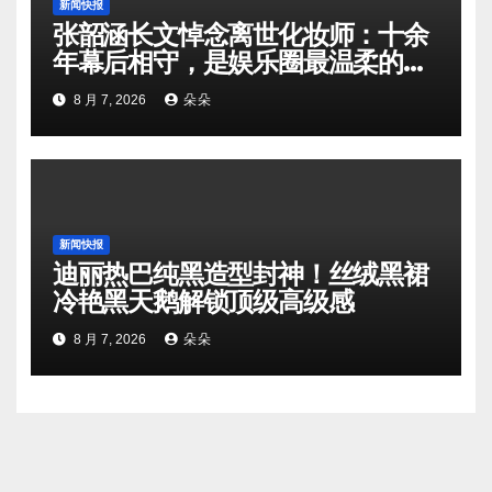
新闻快报
张韶涵长文悼念离世化妆师：十余
年幕后相守，是娱乐圈最温柔的双
向奔赴
8 月 7, 2026
朵朵
新闻快报
迪丽热巴纯黑造型封神！丝绒黑裙
冷艳黑天鹅解锁顶级高级感
8 月 7, 2026
朵朵