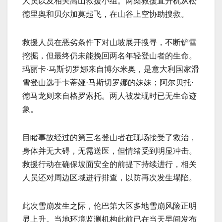
人员以及相关高山救援小组。两架救援直升机从松
德里奥和贝尔加莫起飞，在山谷上空协助搜救。
救援人员在恶劣条件下对山坡展开搜寻，不断铲雪
挖掘，但最终仍未能挽回两名年轻登山者的生命。
玛丽卡·马斯切罗娜来自博尔米奥，是意大利国家滑
雪登山选手卡蒂娅·马斯切罗娜的妹妹；阿尔贝托·
德马龙则来自格罗索托。两人被发现时已无生命迹
象。
目睹事故经过的第三名登山者在现场接受了救治，
身体并无大碍，无需送医，但情绪受到明显冲击。
救援行动在确保坡面安全的前提下持续进行，相关
人员还对周边区域进行排查，以防再次发生塌陷。
此次雪崩发生之际，伦巴第大区多地雪崩风险正明
显上升。当地环境监测机构此前已在当天早间发布