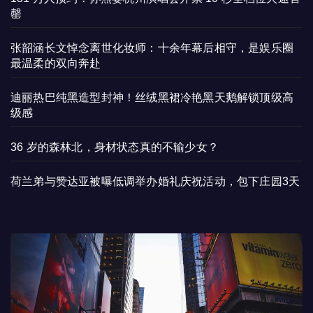
罄
张韶涵长文悼念离世化妆师：十余年幕后相守，是娱乐圈
最温柔的双向奔赴
迪丽热巴纯黑造型封神！丝绒黑裙冷艳黑天鹅解锁顶级高
级感
36 岁的森林北，身材状态真的不输少女？
荷兰弟与赞达亚被曝低调举办婚礼庆祝活动，包下庄园3天