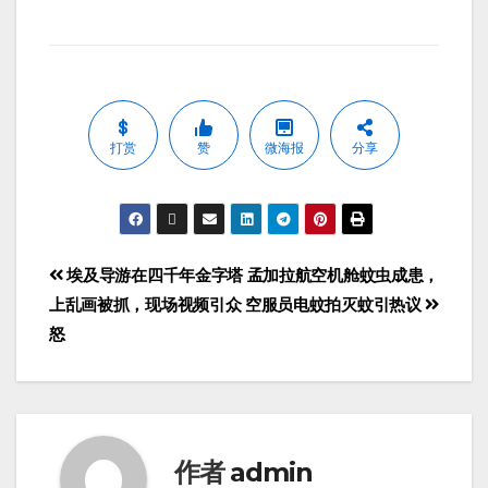
打赏
赞
微海报
分享
埃及导游在四千年金字塔
孟加拉航空机舱蚊虫成患，
上乱画被抓，现场视频引众
空服员电蚊拍灭蚊引热议
怒
作者
admin