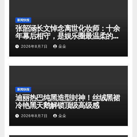
新闻快报
张韶涵长文悼念离世化妆师：十余
年幕后相守，是娱乐圈最温柔的双
向奔赴
2026年8月7日
朵朵
新闻快报
迪丽热巴纯黑造型封神！丝绒黑裙
冷艳黑天鹅解锁顶级高级感
2026年8月7日
朵朵