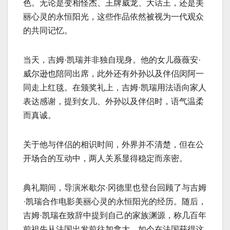
色。无论是变相怪杰、王牌威龙、大话王，还是美
丽心灵的永恒阳光，这些作品依然被视为一代观众
的共同记忆。
当天，吉姆·凯瑞并非独自现身。他的女儿薇薇安·
威尔逊也陪同出席，此外还有外孙以及伴侣闵阿一
同走上红毯。在颁奖礼上，吉姆·凯瑞用法语向家人
表达感谢，提到女儿、外孙以及伴侣时，语气温柔
而真诚。
关于他与伴侣的相识时间，外界并不清楚，但在公
开场合的互动中，两人关系显得稳定而亲密。
典礼期间，导演米歇尔·冈德里也登台回顾了与吉姆
·凯瑞合作电影美丽心灵的永恒阳光的经历。随后，
吉姆·凯瑞在致辞中提到自己的家族渊源，称几百年
前祖先从法国出发前往加拿大，如今在法国获得这