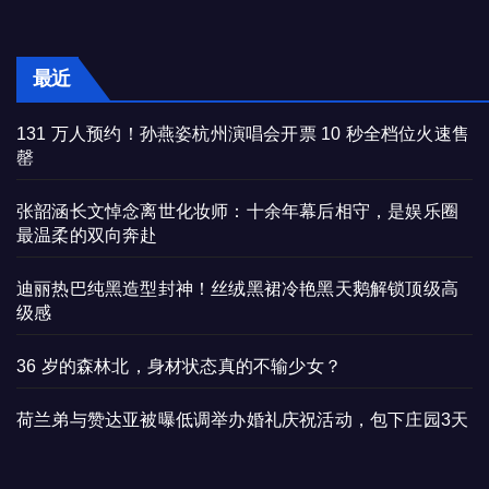
最近
131 万人预约！孙燕姿杭州演唱会开票 10 秒全档位火速售
罄
张韶涵长文悼念离世化妆师：十余年幕后相守，是娱乐圈
最温柔的双向奔赴
迪丽热巴纯黑造型封神！丝绒黑裙冷艳黑天鹅解锁顶级高
级感
36 岁的森林北，身材状态真的不输少女？
荷兰弟与赞达亚被曝低调举办婚礼庆祝活动，包下庄园3天