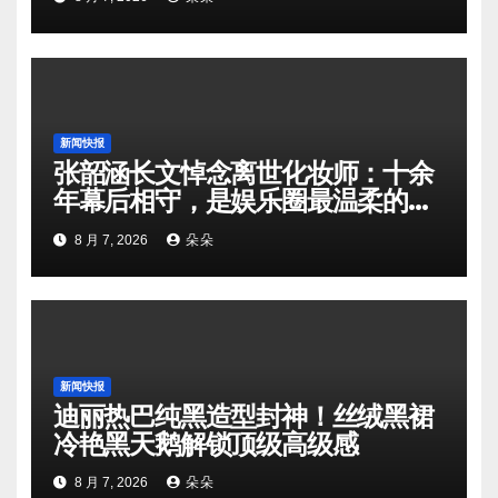
新闻快报
张韶涵长文悼念离世化妆师：十余
年幕后相守，是娱乐圈最温柔的双
向奔赴
8 月 7, 2026
朵朵
新闻快报
迪丽热巴纯黑造型封神！丝绒黑裙
冷艳黑天鹅解锁顶级高级感
8 月 7, 2026
朵朵