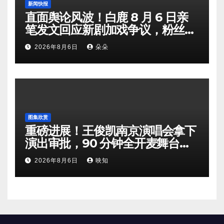
新闻快报
直面舆论风波！白鹿 8 月 6 日亲
笔发文回应新剧加戏争议，粉丝剧
组矛盾暗流涌动
2026年8月6日
朵朵
图集欣赏
重磅进展！王俊凯南京演唱会拿下
演出审批，90 分钟全开麦舞台即
将奔赴南京
2026年8月6日
映知