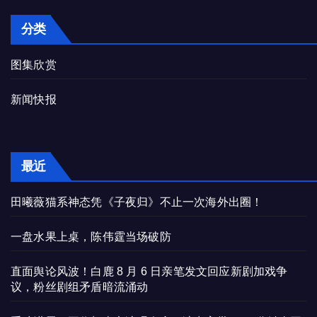
分类
图集欣赏
新闻快报
最近
田曦薇猫系神态凭《子夜归》不止一次海外出圈！
一盘水果上桌，陈伟霆当场破防
直面舆论风波！白鹿 8 月 6 日亲笔发文回应新剧加戏争
议，粉丝剧组矛盾暗流涌动