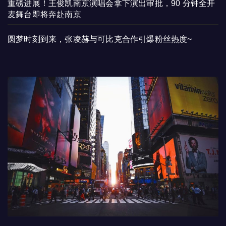
重磅进展！王俊凯南京演唱会拿下演出审批，90 分钟全开
麦舞台即将奔赴南京
圆梦时刻到来，张凌赫与可比克合作引爆粉丝热度~