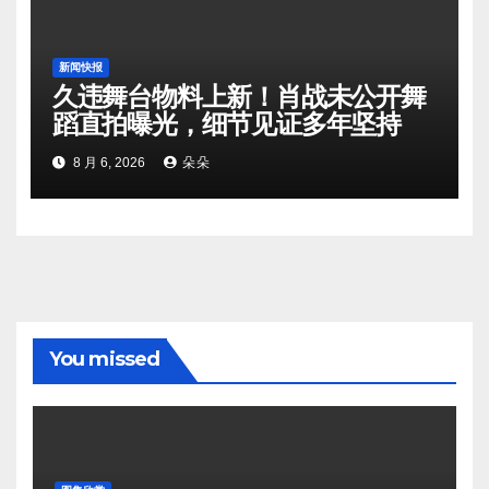
新闻快报
久违舞台物料上新！肖战未公开舞
蹈直拍曝光，细节见证多年坚持
8 月 6, 2026
朵朵
You missed