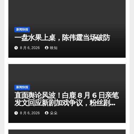
新闻快报
一盘水果上桌，陈伟霆当场破防
8 月 6, 2026
映知
新闻快报
直面舆论风波！白鹿 8 月 6 日亲笔
发文回应新剧加戏争议，粉丝剧组
矛盾暗流涌动
8 月 6, 2026
朵朵