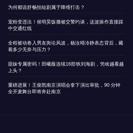
为何都说舒畅拍短剧属于降维打击？
宠粉变违法！侯明昊饭撒被交警约谈，这波操作直接踩
中交通红线
全程被动卷入男友舆论风波，杨汝晴冷静表态背后，藏
着多少无奈与压力？
甜妹专属密码！田曦薇连续16部铁刘海剧，凭啥越看越
上头？
重磅进展！王俊凯南京演唱会拿下演出审批，90 分钟
全开麦舞台即将奔赴南京