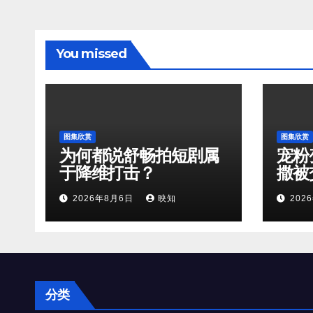
You missed
图集欣赏
图集欣赏
为何都说舒畅拍短剧属
宠粉
于降维打击？
撒被
作直
2026年8月6日
映知
202
分类