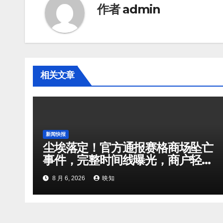
作者
admin
相关文章
新闻快报
尘埃落定！官方通报赛格商场坠亡
事件，完整时间线曝光，商户轻生
背后纠葛厘清，权威结论出炉
8 月 6, 2026
映知