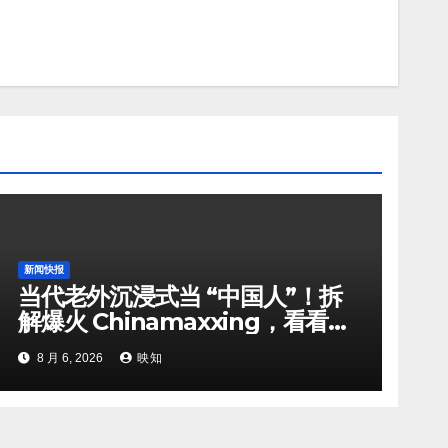
新闻快报
当代老外沉浸式当 “中国人”！拆
解爆火 Chinamaxxing，看看外
国网友日常都在模仿哪些中式习惯
8 月 6, 2026
映知