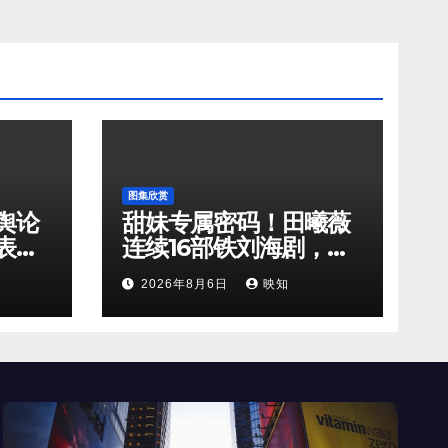
图集欣赏
舆论
甜妹专属密码！田曦薇
表态
连续16部铁刘海剧，凭
奈与
啥越看越上头？
2026年8月6日
映知