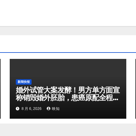
新闻快报
婚外试管大案发酵！男方单方面宣
称销毁婚外胚胎，患癌原配全程不
知情，一桩闹剧撕开婚姻、法律双
8 月 6, 2026
映知
重困局