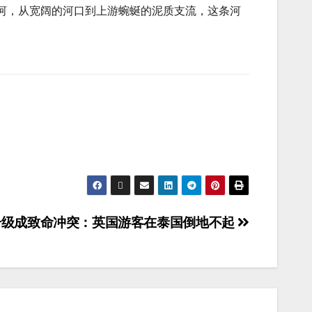
河，从宽阔的河口到上游蜿蜒的泥质支流，这条河
升级成致命冲突：英国游客在泰国倒地不起