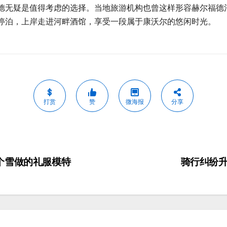
德无疑是值得考虑的选择。当地旅游机构也曾这样形容赫尔福德
停泊，上岸走进河畔酒馆，享受一段属于康沃尔的悠闲时光。
打赏
赞
微海报
分享
个雪做的礼服模特
骑行纠纷