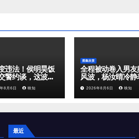
图集欣赏
变违法！侯明昊饭
全程被动卷入男友
交警约谈，这波操
风波，杨汝晴冷静
接踩中交通红线
背后，藏着多少无
6年8月6日
映知
2026年8月6日
映知
压力？
最近