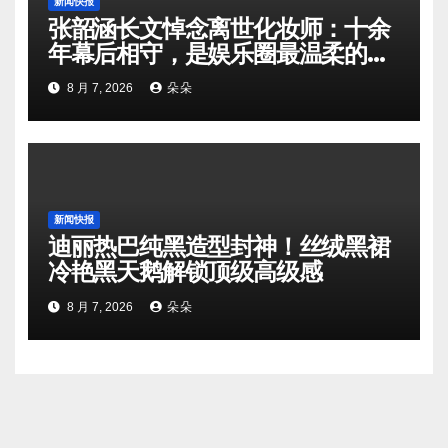
新闻快报
张韶涵长文悼念离世化妆师：十余
年幕后相守，是娱乐圈最温柔的双
向奔赴
8 月 7, 2026
朵朵
新闻快报
迪丽热巴纯黑造型封神！丝绒黑裙
冷艳黑天鹅解锁顶级高级感
8 月 7, 2026
朵朵