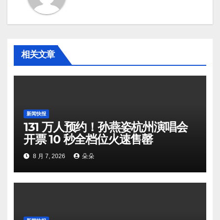
相关文章
新闻快报
131 万人预约！孙燕姿杭州演唱会
开票 10 秒全档位火速售罄
8 月 7, 2026
朵朵