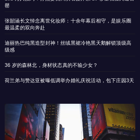
罄
张韶涵长文悼念离世化妆师：十余年幕后相守，是娱乐圈
最温柔的双向奔赴
迪丽热巴纯黑造型封神！丝绒黑裙冷艳黑天鹅解锁顶级高
级感
36 岁的森林北，身材状态真的不输少女？
荷兰弟与赞达亚被曝低调举办婚礼庆祝活动，包下庄园3天