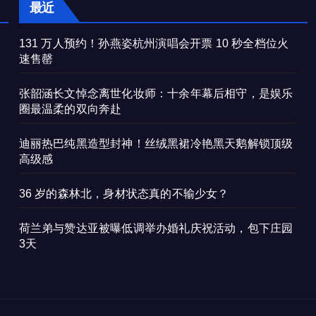
最近
131 万人预约！孙燕姿杭州演唱会开票 10 秒全档位火
速售罄
张韶涵长文悼念离世化妆师：十余年幕后相守，是娱乐
圈最温柔的双向奔赴
迪丽热巴纯黑造型封神！丝绒黑裙冷艳黑天鹅解锁顶级
高级感
36 岁的森林北，身材状态真的不输少女？
荷兰弟与赞达亚被曝低调举办婚礼庆祝活动，包下庄园
3天