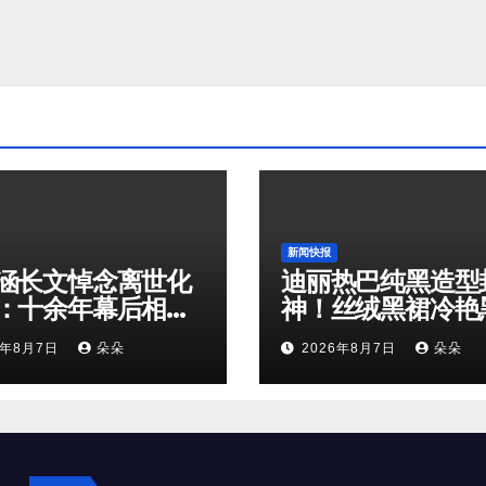
新闻快报
涵长文悼念离世化
迪丽热巴纯黑造型
：十余年幕后相
神！丝绒黑裙冷艳
是娱乐圈最温柔的
鹅解锁顶级高级感
6年8月7日
朵朵
2026年8月7日
朵朵
奔赴