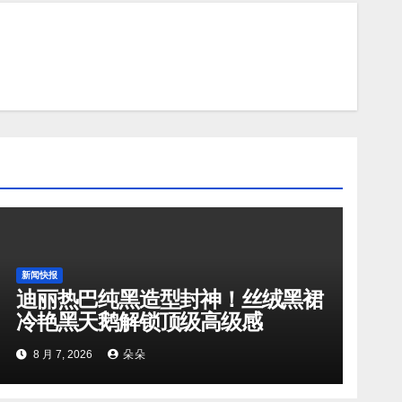
新闻快报
迪丽热巴纯黑造型封神！丝绒黑裙
冷艳黑天鹅解锁顶级高级感
8 月 7, 2026
朵朵