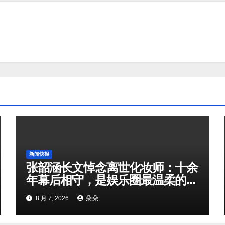
新闻快报
张韶涵长文悼念离世化妆师：十余
年幕后相守，是娱乐圈最温柔的双
向奔赴
8 月 7, 2026
朵朵