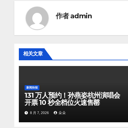
作者
admin
相关文章
新闻快报
131 万人预约！孙燕姿杭州演唱会
开票 10 秒全档位火速售罄
8 月 7, 2026
朵朵