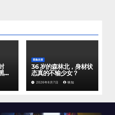
图集欣赏
封
36 岁的森林北，身材状
黑天
态真的不输少女？
2026年8月7日
映知