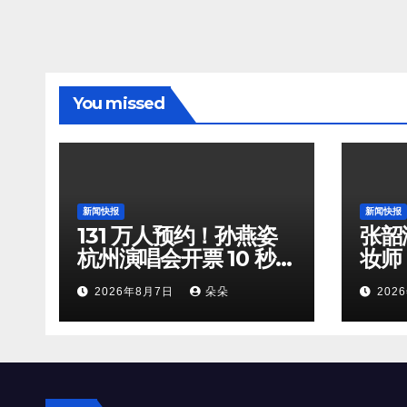
You missed
新闻快报
新闻快报
131 万人预约！孙燕姿
张韶
杭州演唱会开票 10 秒全
妆师
档位火速售罄
守，
2026年8月7日
朵朵
202
双向