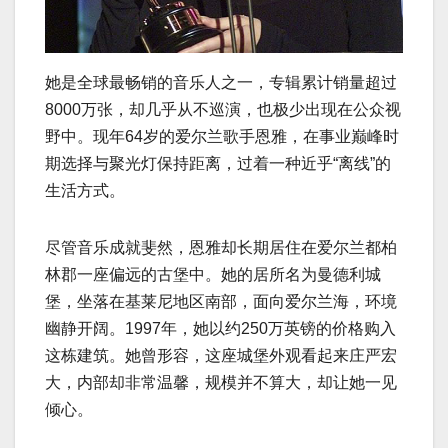
她是全球最畅销的音乐人之一，专辑累计销量超过
8000万张，却几乎从不巡演，也极少出现在公众视
野中。现年64岁的爱尔兰歌手恩雅，在事业巅峰时
期选择与聚光灯保持距离，过着一种近乎“离线”的
生活方式。
尽管音乐成就斐然，恩雅却长期居住在爱尔兰都柏
林郡一座偏远的古堡中。她的居所名为曼德利城
堡，坐落在基莱尼地区南部，面向爱尔兰海，环境
幽静开阔。1997年，她以约250万英镑的价格购入
这栋建筑。她曾形容，这座城堡外观看起来庄严宏
大，内部却非常温馨，规模并不算大，却让她一见
倾心。