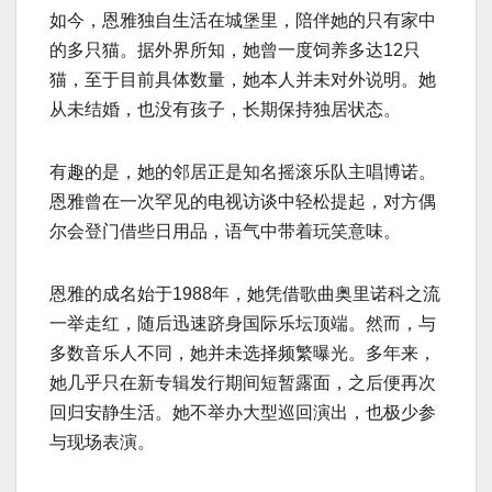
如今，恩雅独自生活在城堡里，陪伴她的只有家中
的多只猫。据外界所知，她曾一度饲养多达12只
猫，至于目前具体数量，她本人并未对外说明。她
从未结婚，也没有孩子，长期保持独居状态。
有趣的是，她的邻居正是知名摇滚乐队主唱博诺。
恩雅曾在一次罕见的电视访谈中轻松提起，对方偶
尔会登门借些日用品，语气中带着玩笑意味。
恩雅的成名始于1988年，她凭借歌曲奥里诺科之流
一举走红，随后迅速跻身国际乐坛顶端。然而，与
多数音乐人不同，她并未选择频繁曝光。多年来，
她几乎只在新专辑发行期间短暂露面，之后便再次
回归安静生活。她不举办大型巡回演出，也极少参
与现场表演。