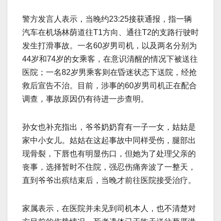
警方发言人表示，当晚约23:25接获通报，指一辆
汽车在机场林荫道往T1方向、通往T2的支路行驶时
发生打滑事故。一名60岁男司机，以及两名分别为
44岁和74岁的女乘客，在意识清醒的情况下被送往
医院；一名82岁男乘客则在昏迷状态下送院，经抢
救后宣告不治。目前，涉事的60岁男司机正在配合
调查，事故原因仍有待进一步查明。
孙女也补充指出，爷爷奶奶育有一子一女，姑姑是
家中小女儿。姑姑在这起事故中同样受伤，腿部出
现骨裂，下唇也有明显伤口，但她为了处理父亲的
丧事，选择暂时不住院，强忍伤痛奔波了一整天，
直到爷爷出殡结束后，当晚才前往医院接受治疗。
家属表示，在医院并未见到司机本人，也不清楚对