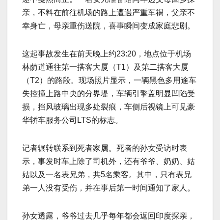
亲，不料在前往机场的路上遭遇严重车祸，父亲不
幸身亡，母亲重伤送院，喜事瞬间变成家庭悲剧。
这起事故发生在前天晚上约23:20，地点位于机场
林荫道通往第一搭客大厦（T1）及第二搭客大厦
（T2）的路段。现场照片显示，一辆黑色多用途车
失控撞上路中央的分界堤，车辆引擎盖明显凹陷受
损，挡风玻璃出现多处裂痕，车侧后视镜上可见豪
华轿车服务公司LTS的标志。
记者辗转联系到死者家属。死者的孙女受访时表
示，事发时车上除了司机外，还有爷爷、奶奶、姑
姑以及一名表兄弟，共5名乘客。其中，只有表兄
弟一人没有受伤，并在事后第一时间通知了家人。
孙女透露，爷爷过去几乎每年都会返回印度探亲，