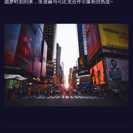
圆梦时刻到来，张凌赫与可比克合作引爆粉丝热度~