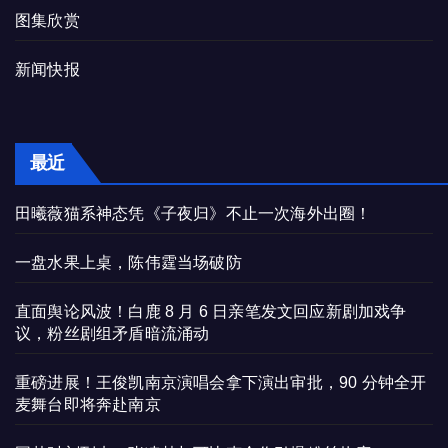
图集欣赏
新闻快报
最近
田曦薇猫系神态凭《子夜归》不止一次海外出圈！
一盘水果上桌，陈伟霆当场破防
直面舆论风波！白鹿 8 月 6 日亲笔发文回应新剧加戏争
议，粉丝剧组矛盾暗流涌动
重磅进展！王俊凯南京演唱会拿下演出审批，90 分钟全开
麦舞台即将奔赴南京