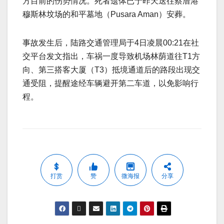
方目前的伤势情况。死者遗体已于昨天送往蔡厝港
穆斯林坟场的和平墓地（Pusara Aman）安葬。
事故发生后，陆路交通管理局于4日凌晨00:21在社
交平台发文指出，车祸一度导致机场林荫道往T1方
向、第三搭客大厦（T3）抵境通道后的路段出现交
通受阻，提醒途经车辆避开第二车道，以免影响行
程。
打赏
赞
微海报
分享