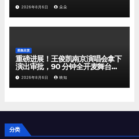
组矛盾暗流涌动
2026年8月6日
朵朵
图集欣赏
重磅进展！王俊凯南京演唱会拿下
演出审批，90 分钟全开麦舞台即
将奔赴南京
2026年8月6日
映知
分类