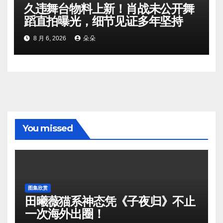
久违舞台物料上新！肖战未公开舞
蹈直拍曝光，细节见证多年坚持
8 月 6, 2026
朵朵
You missed
图集欣赏
田曦薇猫系神态凭《子夜归》不止
一次海外出圈！