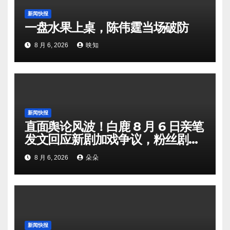
新闻快报
一盘水果上桌，陈伟霆当场破防
8 月 6, 2026
映知
新闻快报
直面舆论风波！白鹿 8 月 6 日亲笔
发文回应新剧加戏争议，粉丝剧组
矛盾暗流涌动
8 月 6, 2026
朵朵
新闻快报