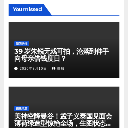
You missed
新闻快报
39 岁朱锐无戏可拍，沦落到伸手
向母亲借钱度日？
2026年8月10日
映知
图集欣赏
美神空降曼谷！孟子义泰国见面会
薄荷绿造型惊艳全场，生图状态封