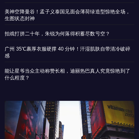
美神空降曼谷！孟子义泰国见面会薄荷绿造型惊艳全场，
生图状态封神
拍戏打拼二十年，朱锐为何落得积蓄尽数亏空？
广州 35℃裹厚衣服硬撑 40 分钟！汗湿肌肤自带清冷破碎
感
能让星爷当众主动称赞长相，迪丽热巴真人究竟惊艳到了
什么程度？