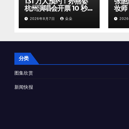
131 万人预约！孙燕姿
张韶
杭州演唱会开票 10 秒全
妆师
档位火速售罄
守，
2026年8月7日
朵朵
202
双向
分类
图集欣赏
新闻快报