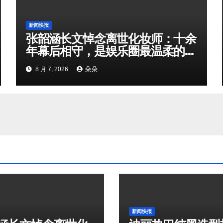
新闻快报
张韶涵长文悼念离世化妆师：十余
年幕后相守，是娱乐圈最温柔的双
向奔赴
8 月 7, 2026
朵朵
新闻快报