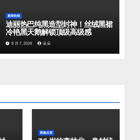
新闻快报
迪丽热巴纯黑造型封神！丝绒黑裙
冷艳黑天鹅解锁顶级高级感
8 月 7, 2026
朵朵
图集欣赏