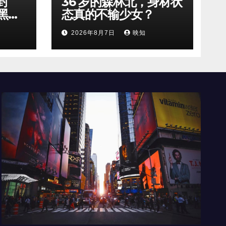
封
36 岁的森林北，身材状
黑天
态真的不输少女？
2026年8月7日
映知