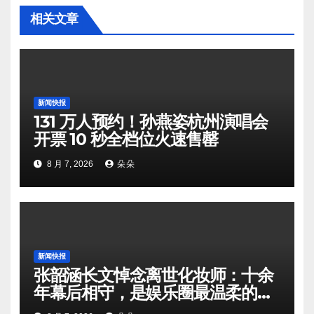
相关文章
新闻快报
131 万人预约！孙燕姿杭州演唱会
开票 10 秒全档位火速售罄
8 月 7, 2026
朵朵
新闻快报
张韶涵长文悼念离世化妆师：十余
年幕后相守，是娱乐圈最温柔的双
向奔赴