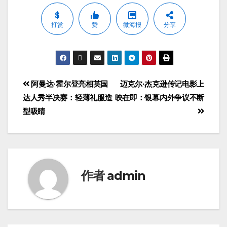
打赏
赞
微海报
分享
阿曼达·霍尔登亮相英国
迈克尔·杰克逊传记电影上
达人秀半决赛：轻薄礼服造
映在即：银幕内外争议不断
型吸睛
作者
admin