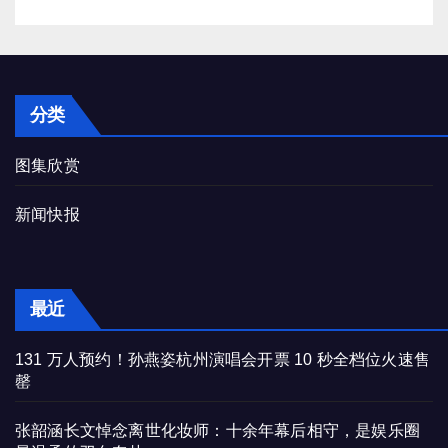
分类
图集欣赏
新闻快报
最近
131 万人预约！孙燕姿杭州演唱会开票 10 秒全档位火速售
罄
张韶涵长文悼念离世化妆师：十余年幕后相守，是娱乐圈