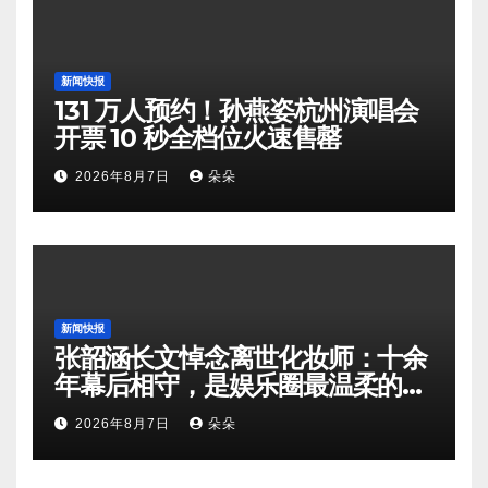
新闻快报
131 万人预约！孙燕姿杭州演唱会
开票 10 秒全档位火速售罄
2026年8月7日
朵朵
新闻快报
张韶涵长文悼念离世化妆师：十余
年幕后相守，是娱乐圈最温柔的双
向奔赴
2026年8月7日
朵朵