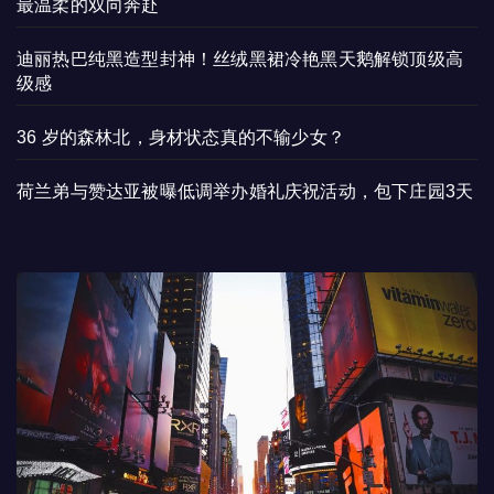
最温柔的双向奔赴
迪丽热巴纯黑造型封神！丝绒黑裙冷艳黑天鹅解锁顶级高
级感
36 岁的森林北，身材状态真的不输少女？
荷兰弟与赞达亚被曝低调举办婚礼庆祝活动，包下庄园3天