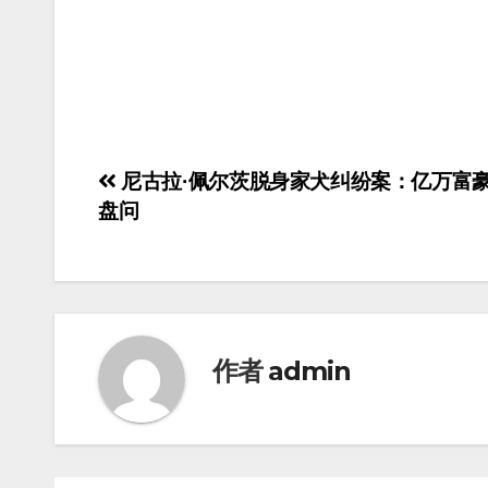
尼古拉·佩尔茨脱身家犬纠纷案：亿万富
盘问
作者
admin