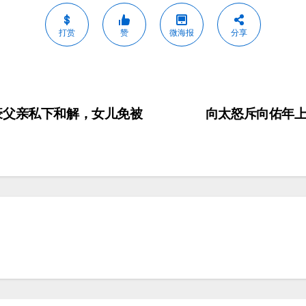
打赏
赞
微海报
分享
豪父亲私下和解，女儿免被
向太怒斥向佑年