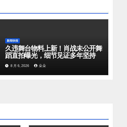
新闻快报
久违舞台物料上新！肖战未公开舞
蹈直拍曝光，细节见证多年坚持
8 月 6, 2026
朵朵