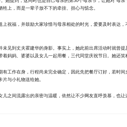
。她提到，这同时也是自己母亲的第50个母亲节，让她对“母亲
牺牲上，而是一辈子放不下的牵挂、担心与惦念。
送上祝福，并鼓励大家珍惜与母亲相处的时光，爱要及时表达，不
并未见到丈夫霍建华的身影。事实上，她此前出席活动时就曾提
带着妈妈、婆婆以及女儿一起用餐，三代同堂庆祝节日。她还笑
期有工作在身，行程尚未完全确定，因此先把餐厅订好，若时间
卡片与小礼物送给她。
女儿之间流露出的亲密与温暖，依然让不少网友直呼羡慕，也让