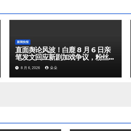
新闻快报
直面舆论风波！白鹿 8 月 6 日亲
笔发文回应新剧加戏争议，粉丝剧
组矛盾暗流涌动
8 月 6, 2026
朵朵