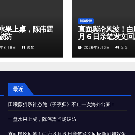
新闻快报
水果上桌，陈伟霆
直面舆论风波！白鹿
破防
月 6 日亲笔发文
剧加戏争议，粉丝
6年8月6日
映知
2026年8月6日
朵朵
矛盾暗流涌动
最近
田曦薇猫系神态凭《子夜归》不止一次海外出圈！
一盘水果上桌，陈伟霆当场破防
直面舆论风波！白鹿 8 月 6 日亲笔发文回应新剧加戏争