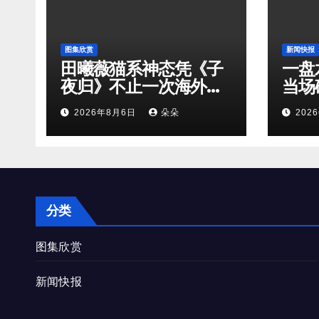
图集欣赏
新闻快报
田曦薇猫系神态凭《子
一盘
夜归》不止一次海外出
当场
圈！
2026年8月6日
朵朵
202
分类
图集欣赏
新闻快报