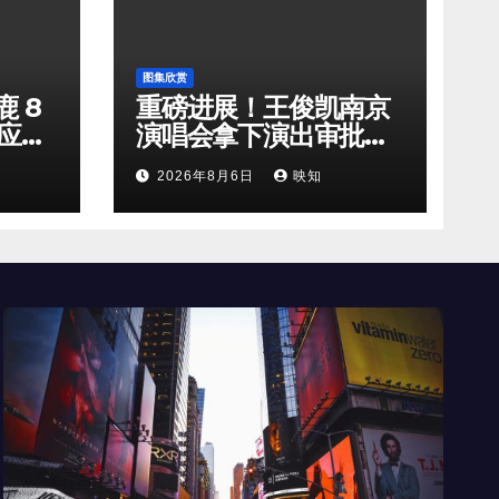
图集欣赏
 8
重磅进展！王俊凯南京
回应新
演唱会拿下演出审批，
剧组
90 分钟全开麦舞台即将
2026年8月6日
映知
奔赴南京