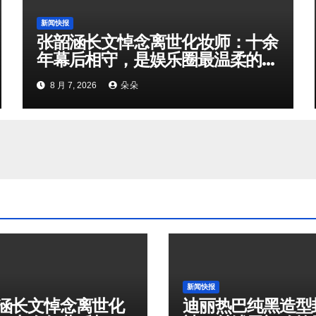
新闻快报
张韶涵长文悼念离世化妆师：十余
年幕后相守，是娱乐圈最温柔的双
向奔赴
8 月 7, 2026
朵朵
新闻快报
涵长文悼念离世化
迪丽热巴纯黑造型