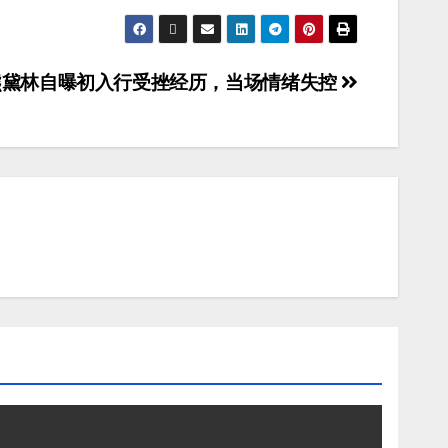
熊黛林自曝初入行受挫经历，当场情绪失控