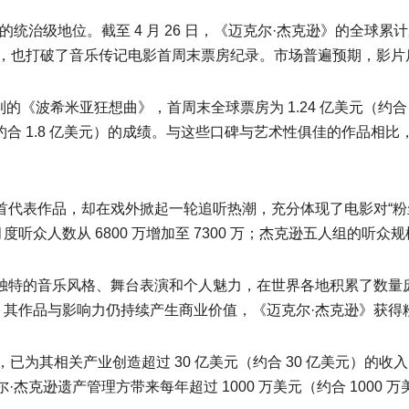
级地位。截至 4 月 26 日，《迈克尔·杰克逊》的全球累计票房已
作成本，也打破了音乐传记电影首周末票房纪录。市场普遍预期，影
的《波希米亚狂想曲》，首周末全球票房为 1.24 亿美元（约合 1.
（约合 1.8 亿美元）的成绩。与这些口碑与艺术性俱佳的作品相
首代表作品，却在戏外掀起一轮追听热潮，充分体现了电影对“粉丝经济
月度听众人数从 6800 万增加至 7300 万；杰克逊五人组的听众规模
借独特的音乐风格、舞台表演和个人魅力，在世界各地积累了数
年，其作品与影响力仍持续产生商业价值，《迈克尔·杰克逊》获
来，已为其相关产业创造超过 30 亿美元（约合 30 亿美元）的
克逊遗产管理方带来每年超过 1000 万美元（约合 1000 