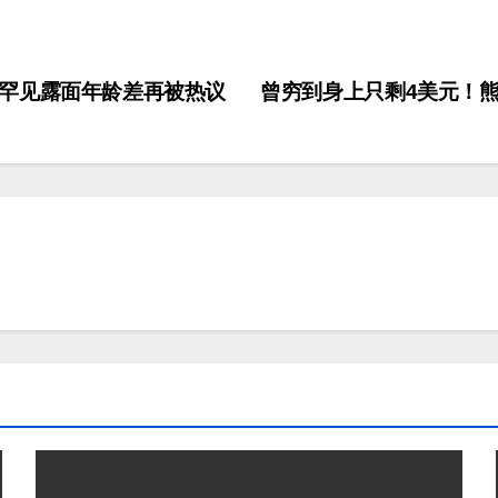
罕见露面年龄差再被热议
曾穷到身上只剩4美元！