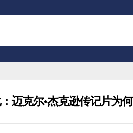
：迈克尔·杰克逊传记片为