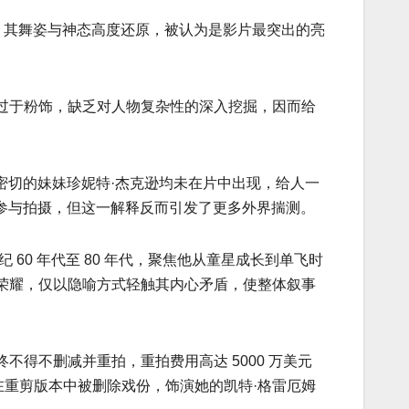
，其舞姿与神态高度还原，被认为是影片最突出的亮
过于粉饰，缺乏对人物复杂性的深入挖掘，因而给
密切的妹妹珍妮特·杰克逊均未在片中出现，给人一
绝参与拍摄，但这一解释反而引发了更多外界揣测。
60 年代至 80 年代，聚焦他从童星成长到单飞时
荣耀，仅以隐喻方式轻触其内心矛盾，使整体叙事
得不删减并重拍，重拍费用高达 5000 万美元
此在重剪版本中被删除戏份，饰演她的凯特·格雷厄姆