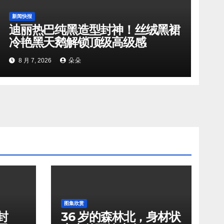
新闻快报
迪丽热巴纯黑造型封神！丝绒黑裙
冷艳黑天鹅解锁顶级高级感
8 月 7, 2026
朵朵
图集欣赏
封
36 岁的森林北，身材状