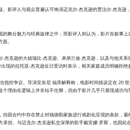
疑。影评人与观众普遍认可饰演迈克尔·杰克逊的贾法尔·杰克逊
现的舞台魅力与经典旋律之中；而影评人则认为，影片在叙事上
方面。
·杰克逊的大姐瑞比·杰克逊、弟弟兰迪·杰克逊，以及与他关系
中出现的拉托亚·杰克逊近日受访时表示，相关家庭成员明确拒
指控争议。导演安东尼·福库解释称，电影时间线设定在 20 世纪 
这个理由在逻辑上并非站不住脚，但由于影片几乎只展现成功与
但因合约中存在禁止对钱德勒家族进行戏剧化呈现的条款，最终不
管理方承担。与迈克尔·杰克逊私交深厚的歌手戴安娜·罗斯，也因