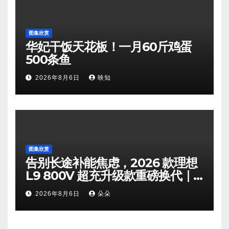
图集欣赏
华妃干饭天花板！一月60斤鸡蛋
500条鱼
2026年8月6日
映知
图集欣赏
告别长途补能焦虑，2026 款理想
L9 800V 超充升级款重磅换代｜
60 万内旗舰增程 SUV 实力天花板
2026年8月6日
朵朵