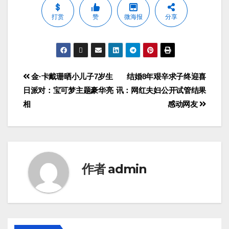
打赏
赞
微海报
分享
金·卡戴珊晒小儿子7岁生
结婚8年艰辛求子终迎喜
日派对：宝可梦主题豪华亮
讯：网红夫妇公开试管结果
相
感动网友
作者
admin