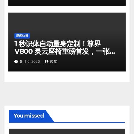
新闻快报
1 秒识体自动量身定制！尊界
V800 灵云座椅重磅首发，一张座
椅撕开百万级 MPV 舒适新格局
8 月 6, 2026
映知
You missed