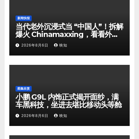
新闻快报
当代老外沉浸式当 “中国人”！拆解
爆火 Chinamaxxing，看看外国
网友日常都在模仿哪些中式习惯
2026年8月6日
映知
图集欣赏
小鹏 G9L 内饰正式揭开面纱，满
车黑科技，坐进去堪比移动头等舱
2026年8月6日
映知