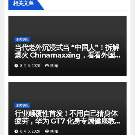
相关文章
新闻快报
当代老外沉浸式当 “中国人”！拆解
爆火 Chinamaxxing，看看外国
网友日常都在模仿哪些中式习惯
8 月 6, 2026
映知
新闻快报
行业颠覆性首发！不用自己猜身体
疲劳，华为 GT7 化身专属健康教
练，科学拿捏每日最佳状态
8 月 6, 2026
映知