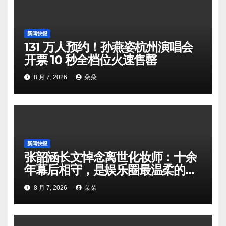
新闻快报
131 万人预约！孙燕姿杭州演唱会
开票 10 秒全档位火速售罄
8 月 7, 2026
朵朵
新闻快报
张韶涵长文悼念离世化妆师：十余
年幕后相守，是娱乐圈最温柔的双
向奔赴
8 月 7, 2026
朵朵