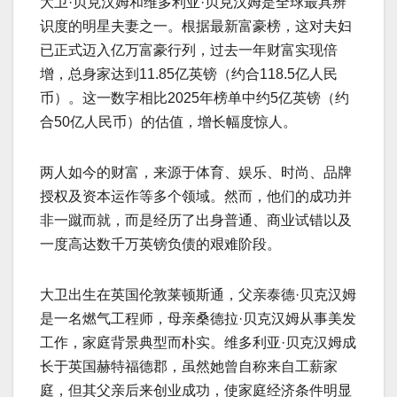
大卫·贝克汉姆和维多利亚·贝克汉姆是全球最具辨
识度的明星夫妻之一。根据最新富豪榜，这对夫妇
已正式迈入亿万富豪行列，过去一年财富实现倍
增，总身家达到11.85亿英镑（约合118.5亿人民
币）。这一数字相比2025年榜单中约5亿英镑（约
合50亿人民币）的估值，增长幅度惊人。
两人如今的财富，来源于体育、娱乐、时尚、品牌
授权及资本运作等多个领域。然而，他们的成功并
非一蹴而就，而是经历了出身普通、商业试错以及
一度高达数千万英镑负债的艰难阶段。
大卫出生在英国伦敦莱顿斯通，父亲泰德·贝克汉姆
是一名燃气工程师，母亲桑德拉·贝克汉姆从事美发
工作，家庭背景典型而朴实。维多利亚·贝克汉姆成
长于英国赫特福德郡，虽然她曾自称来自工薪家
庭，但其父亲后来创业成功，使家庭经济条件明显