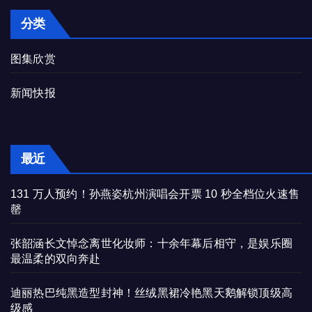
分类
图集欣赏
新闻快报
最近
131 万人预约！孙燕姿杭州演唱会开票 10 秒全档位火速售
罄
张韶涵长文悼念离世化妆师：十余年幕后相守，是娱乐圈
最温柔的双向奔赴
迪丽热巴纯黑造型封神！丝绒黑裙冷艳黑天鹅解锁顶级高
级感