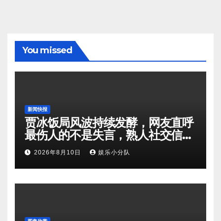
You missed
新闻快报
贾冰饭局风波持续发酵，网友直呼
最伤人的不是失言，熟人社交信任
受到拷问！
2026年8月10日
娱乐小分队