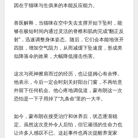
因在于猫咪与生俱来的本能反应能力。
兽医解释，当猫咪在空中失去支撑开始下坠时，能
够在极短时间内通过灵活的脊椎和肌肉完成“翻正反
射”，迅速调整身体姿态。随后，它们会本能地张开
四肢，增加空气阻力，从而减缓下坠速度，形成类
似降落伞的效果，大幅降低撞击伤害。
这次与死神擦肩而过的经历，也让提姆心有余悸。
他表示，今后一定会时刻关好阳台门窗，不再给意
外留下任何机会。他心疼地调侃道，蒙布朗这一次
恐怕是一下子用掉了“九条命”里的一大半。
如今，蒙布朗在接受治疗和休养后，状态逐渐稳
定。虽然这次意外令人后怕，但它顽强的生命力也
让许多人感叹不已。这起事件也再次提醒养宠家