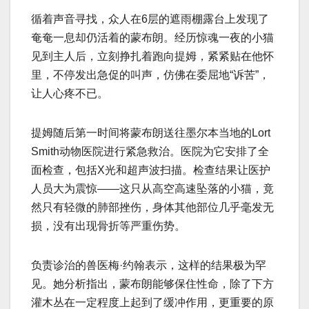
循着声音寻找，众人在6层的遮雨棚露台上发现了
奄奄一息却仍活着的蒙布朗。经历惊魂一夜的小猫
见到主人后，立刻挣扎着跑向提姆，紧紧贴在他怀
里，不停发出急促的叫声，仿佛在委屈地“诉苦”，
让人心疼不已。
提姆随后第一时间将蒙布朗送往墨尔本当地的Lort
Smith动物医院进行紧急救治。医院为它安排了全
面检查，包括X光和超声波扫描。检查结果让医护
人员大为震惊——这只从高空高速坠落的小猫，竟
然只有轻微的肺部挫伤，身体其他部位几乎毫发无
损，没有出现骨折等严重伤势。
负责诊治的兽医梅·约翰表示，这样的结果极为罕
见。她分析指出，蒙布朗能够保住性命，除了下方
灌木丛在一定程度上起到了缓冲作用，更重要的原