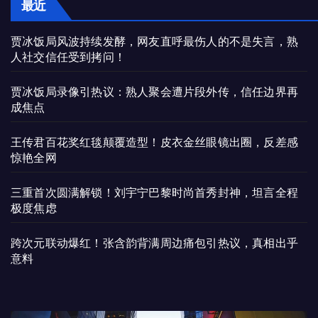
最近
贾冰饭局风波持续发酵，网友直呼最伤人的不是失言，熟
人社交信任受到拷问！
贾冰饭局录像引热议：熟人聚会遭片段外传，信任边界再
成焦点
王传君百花奖红毯颠覆造型！皮衣金丝眼镜出圈，反差感
惊艳全网
三重首次圆满解锁！刘宇宁巴黎时尚首秀封神，坦言全程
极度焦虑
跨次元联动爆红！张含韵背满周边痛包引热议，真相出乎
意料