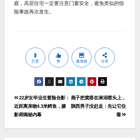
庭，高层住宅一定要注意门窗安全，避免类似的惊
险事故再次发生。
打赏
赞
微海报
分享
22岁女毕业生冒险合影：
燕子把窝搭在淋浴喷头上，
近距离亲吻4.3米鳄鱼，摄
陕西男子没赶走：先让它住
影师揭秘内幕
着