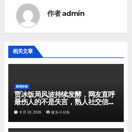
作者
admin
相关文章
新闻快报
贾冰饭局风波持续发酵，网友直呼
最伤人的不是失言，熟人社交信任
受到拷问！
8 月 10, 2026
娱乐小分队