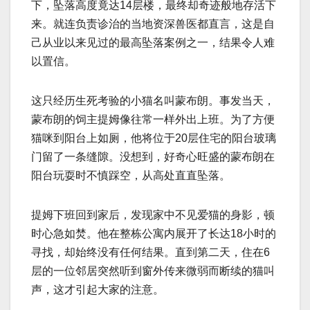
下，坠落高度竟达14层楼，最终却奇迹般地存活下
来。就连负责诊治的当地资深兽医都直言，这是自
己从业以来见过的最高坠落案例之一，结果令人难
以置信。
这只经历生死考验的小猫名叫蒙布朗。事发当天，
蒙布朗的饲主提姆像往常一样外出上班。为了方便
猫咪到阳台上如厕，他将位于20层住宅的阳台玻璃
门留了一条缝隙。没想到，好奇心旺盛的蒙布朗在
阳台玩耍时不慎踩空，从高处直直坠落。
提姆下班回到家后，发现家中不见爱猫的身影，顿
时心急如焚。他在整栋公寓内展开了长达18小时的
寻找，却始终没有任何结果。直到第二天，住在6
层的一位邻居突然听到窗外传来微弱而断续的猫叫
声，这才引起大家的注意。