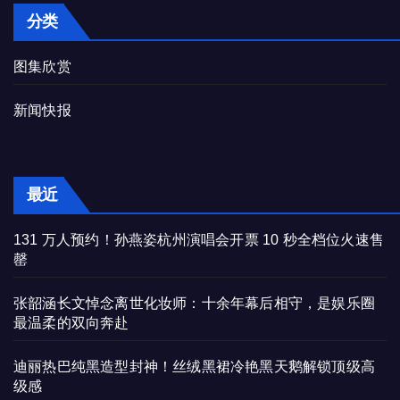
分类
图集欣赏
新闻快报
最近
131 万人预约！孙燕姿杭州演唱会开票 10 秒全档位火速售
罄
张韶涵长文悼念离世化妆师：十余年幕后相守，是娱乐圈
最温柔的双向奔赴
迪丽热巴纯黑造型封神！丝绒黑裙冷艳黑天鹅解锁顶级高
级感