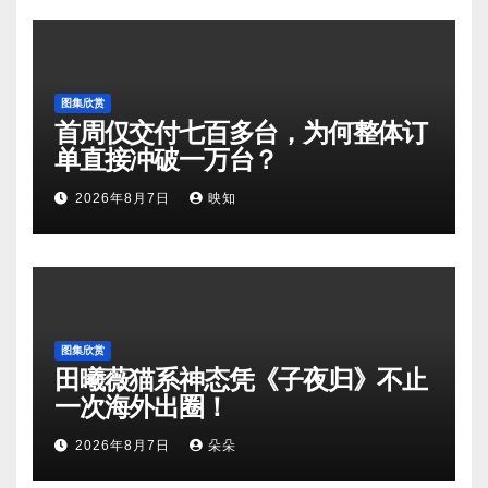
图集欣赏
首周仅交付七百多台，为何整体订
单直接冲破一万台？
2026年8月7日
映知
图集欣赏
田曦薇猫系神态凭《子夜归》不止
一次海外出圈！
2026年8月7日
朵朵