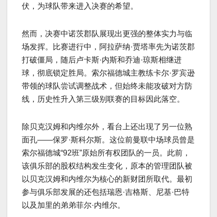
伏，为球队带来进入决赛的希望。
然而，决赛中诺茨郡队展现出更强的整体实力与临
场发挥。比赛进行中，阿拉萨纳·贾塔率先为诺茨郡
打破僵局，随后卢卡斯·内斯和乔迪·琼斯相继进
球，彻底锁定胜局。索尔福德城主教练卡尔·罗宾逊
带领的球队尝试调整战术，但始终未能攻破对方防
线，历史性升入第三级别联赛的目标因此落空。
除贝克汉姆和内维尔外，看台上还出现了另一位熟
面孔——保罗·斯科尔斯。这位前曼联中场球员曾是
索尔福德城“92班”原始所有权团队的一员。此前，
该俱乐部的股权结构发生变化，原本的管理团队被
以贝克汉姆和内维尔为核心的新财团所取代。最初
参与俱乐部发展的还包括瑞恩·吉格斯、尼基·巴特
以及加里的弟弟菲尔·内维尔。