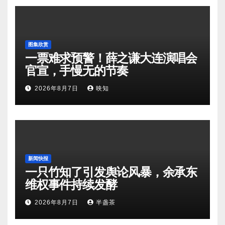
图集欣赏
一票难求预警！薛之谦大连演唱会
官宣，手慢无的节奏
2026年8月7日
映知
新闻快报
一只竹知了引发舆论风暴，余承东
维权事件持续发酵
2026年8月7日
半盏茶