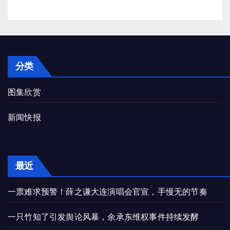
分类
图集欣赏
新闻快报
最近
一票难求预警！薛之谦大连演唱会官宣，手慢无的节奏
一只竹知了引发舆论风暴，余承东维权事件持续发酵