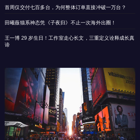
首周仅交付七百多台，为何整体订单直接冲破一万台？
田曦薇猫系神态凭《子夜归》不止一次海外出圈！
王一博 29 岁生日！工作室走心长文，三重定义诠释成长真
谛