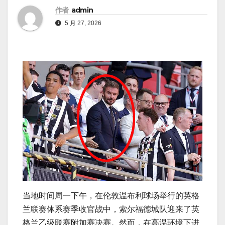
作者
admin
5 月 27, 2026
当地时间周一下午，在伦敦温布利球场举行的英格
兰联赛体系赛季收官战中，索尔福德城队迎来了英
格兰乙级联赛附加赛决赛。然而，在高温环境下进