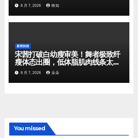
8 月 7, 2026
映知
新闻快报
宋茜打破白幼瘦审美！舞者极致纤
瘦体态出圈，低体脂肌肉线条太惊
艳
8 月 7, 2026
朵朵
You missed