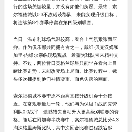
行的这场关键较量，并没有如他们所愿。最终，索
尔福德城以0:3不敌诺茨郡队，未能实现升级目标，
将连续第8个赛季停留在第四级别联赛。
当日，温布利球场气温较高，看台上气氛紧张而压
抑。作为俱乐部共同拥有者之一，戴维·贝克汉姆和
加里·内维尔亲临现场观战，希望为球队带来精神支
持。不过，两位昔日英格兰球星只能坐在看台上目
睹比赛走势，未能改变场上局面。比赛过程中，镜
头多次捕捉到他们神情凝重、面色失落的画面。
索尔福德城本赛季原本距离直接升级机会十分接
近。在常规赛最后一轮，他们与为保级而战的克劳
利队0:0战平，遗憾错失自动升入更高级别联赛的资
格。随后在附加赛半决赛中，索尔福德城总比分4:3
淘汰格里姆斯比队，其中次回合比赛过程跌宕起