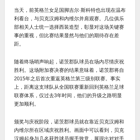
当天，前英格兰女足国脚吉尔·斯科特也出现在温布
利看台，与贝克汉姆和内维尔并肩观赛。几位俱乐
部相关人士统一选择西装造型，彰显对这场关键赛
事的重视，但比赛结果显然与他们的期待存在差
距。
随着终场哨声响起，诺茨郡队球员在场内尽情庆祝
胜利。这场附加赛决赛的结果意味着，诺茨郡将自
2015年之后首次重返英格兰第三级别联赛。事实
上，距离这支球队从全国联赛重新回到英格兰足球
联赛体系，仅过去3年时间，他们的升级之路明显
更加顺利。
颁奖与庆祝阶段，诺茨郡球员就在靠近贝克汉姆和
内维尔所在区域庆祝胜利。画面中可以看到，贝克
汉姆起身与几名获胜球员握手致意，展现出对对手