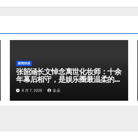
新闻快报
张韶涵长文悼念离世化妆师：十余
年幕后相守，是娱乐圈最温柔的双
向奔赴
8 月 7, 2026
朵朵