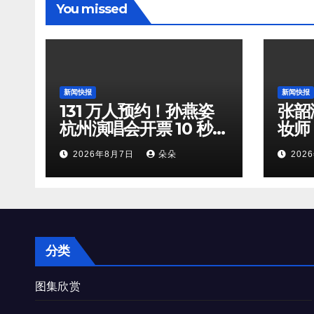
You missed
新闻快报
新闻快报
131 万人预约！孙燕姿
张韶
杭州演唱会开票 10 秒全
妆师
档位火速售罄
守，
2026年8月7日
朵朵
202
双向
分类
图集欣赏