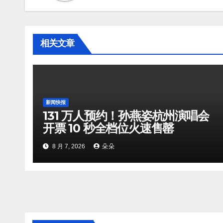
相关文章
新闻快报
131 万人预约！孙燕姿杭州演唱会
开票 10 秒全档位火速售罄
8 月 7, 2026
朵朵