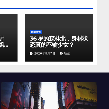
图集欣赏
封
36 岁的森林北，身材状
黑天
态真的不输少女？
2026年8月7日
映知