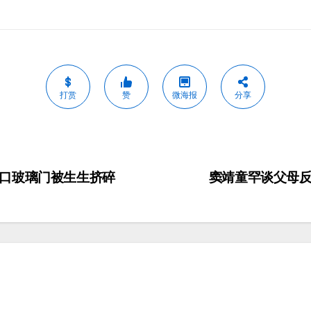
打赏
赞
微海报
分享
口玻璃门被生生挤碎
窦靖童罕谈父母