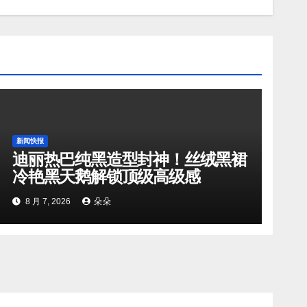
新闻快报
迪丽热巴纯黑造型封神！丝绒黑裙
冷艳黑天鹅解锁顶级高级感
8 月 7, 2026
朵朵