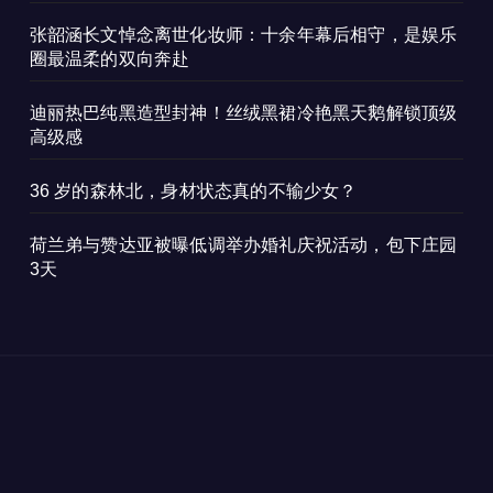
张韶涵长文悼念离世化妆师：十余年幕后相守，是娱乐
圈最温柔的双向奔赴
迪丽热巴纯黑造型封神！丝绒黑裙冷艳黑天鹅解锁顶级
高级感
36 岁的森林北，身材状态真的不输少女？
荷兰弟与赞达亚被曝低调举办婚礼庆祝活动，包下庄园
3天