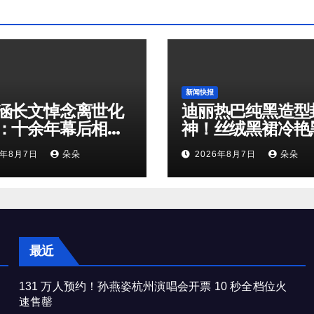
新闻快报
涵长文悼念离世化
迪丽热巴纯黑造型
：十余年幕后相
神！丝绒黑裙冷艳
是娱乐圈最温柔的
鹅解锁顶级高级感
6年8月7日
朵朵
2026年8月7日
朵朵
奔赴
最近
131 万人预约！孙燕姿杭州演唱会开票 10 秒全档位火
速售罄