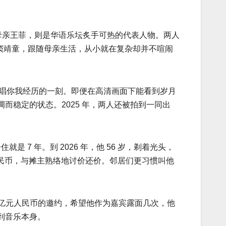
人；母亲王菲，则是华语乐坛炙手可热的代表人物。两人
的窦靖童，跟随母亲生活，从小就在复杂却并不喧闹
，演唱你我经历的一刻。即便在高清画面下能看到岁月
稳定的状态。2025 年，两人还被拍到一同出
7 年。到 2026 年，他 56 岁，剃着光头，
元人民币，与摊主熟络地讨价还价。邻居们更习惯叫他
 亿元人民币的邀约，希望他作为嘉宾露面几次，他
到音乐本身。