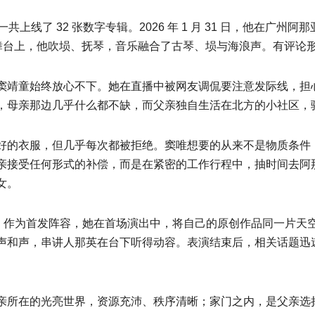
年一共上线了 32 张数字专辑。2026 年 1 月 31 日，他在
。舞台上，他吹埙、抚琴，音乐融合了古琴、埙与海浪声。有评论
窦靖童始终放心不下。她在直播中被网友调侃要注意发际线，担
，母亲那边几乎什么都不缺，而父亲独自生活在北方的小社区，
好的衣服，但几乎每次都被拒绝。窦唯想要的从来不是物质条件
亲接受任何形式的补偿，而是在紧密的工作行程中，抽时间去阿
女。
26的舞台。作为首发阵容，她在首场演出中，将自己的原创作品同一片天
声和声，串讲人那英在台下听得动容。表演结束后，相关话题迅
亲所在的光亮世界，资源充沛、秩序清晰；家门之内，是父亲选