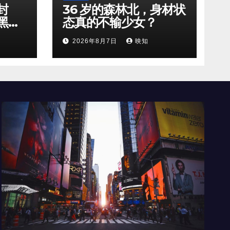
封
36 岁的森林北，身材状
黑天
态真的不输少女？
2026年8月7日
映知