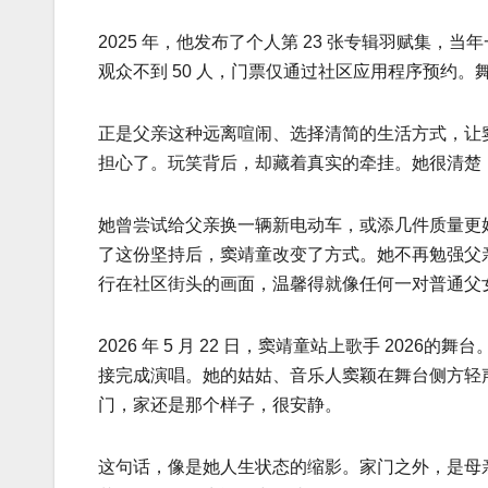
2025 年，他发布了个人第 23 张专辑羽赋集，当
观众不到 50 人，门票仅通过社区应用程序预约
正是父亲这种远离喧闹、选择清简的生活方式，让
担心了。玩笑背后，却藏着真实的牵挂。她很清楚
她曾尝试给父亲换一辆新电动车，或添几件质量更
了这份坚持后，窦靖童改变了方式。她不再勉强父
行在社区街头的画面，温馨得就像任何一对普通父
2026 年 5 月 22 日，窦靖童站上歌手 20
接完成演唱。她的姑姑、音乐人窦颖在舞台侧方轻
门，家还是那个样子，很安静。
这句话，像是她人生状态的缩影。家门之外，是母