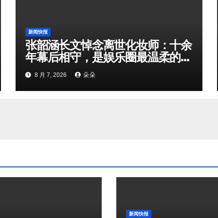
新闻快报
张韶涵长文悼念离世化妆师：十余
年幕后相守，是娱乐圈最温柔的双
向奔赴
8 月 7, 2026
朵朵
新闻快报