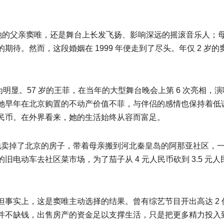
那一年，她的父亲窦唯，还是舞台上长发飞扬、影响深远的摇滚音乐
期待。然而，这段婚姻在 1999 年便走到了尽头。年仅 2 岁
极为明显。57 岁的王菲，在当年的大型舞台晚会上第 6 次亮相
早年在北京购置的不动产价值不菲，与伴侣的感情也保持着低调而
民币。在外界看来，她的生活始终从容而富足。
卖掉了北京的房子，带着母亲搬到河北秦皇岛的阿那亚社区，一住就是 
旧电动车去社区菜市场，为了茄子从 4 元人民币砍到 3.5 
但事实上，这是窦唯主动选择的结果。曾有综艺节目开出高达 2
并不缺钱，出售房产的资金足以支撑生活，只是把更多精力投入