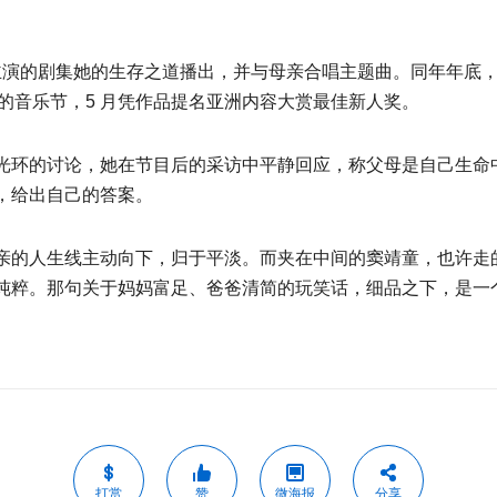
演的剧集她的生存之道播出，并与母亲合唱主题曲。同年年底，她登上
亚墨尔本的音乐节，5 月凭作品提名亚洲内容大赏最佳新人奖。
光环的讨论，她在节目后的采访中平静回应，称父母是自己生命
，给出自己的答案。
亲的人生线主动向下，归于平淡。而夹在中间的窦靖童，也许走
纯粹。那句关于妈妈富足、爸爸清简的玩笑话，细品之下，是一
打赏
赞
微海报
分享