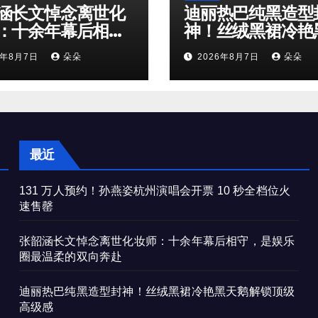
涵长文悼念离世化
迪丽热巴纯黑造型
：十余年幕后相
神！丝绒黑裙冷艳
是娱乐圈最温柔的
鹅解锁顶级高级感
6年8月7日
朵朵
2026年8月7日
朵朵
奔赴
最近
131 万人预约！孙燕姿杭州演唱会开票 10 秒全档位火
速售罄
张韶涵长文悼念离世化妆师：十余年幕后相守，是娱乐
圈最温柔的双向奔赴
迪丽热巴纯黑造型封神！丝绒黑裙冷艳黑天鹅解锁顶级
高级感