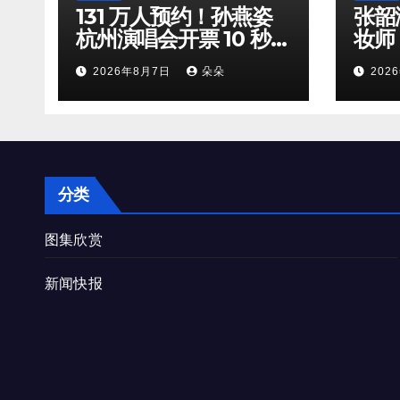
131 万人预约！孙燕姿
张韶
杭州演唱会开票 10 秒全
妆师
档位火速售罄
守，
2026年8月7日
朵朵
202
双向
分类
图集欣赏
新闻快报