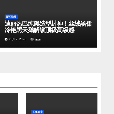
新闻快报
迪丽热巴纯黑造型封神！丝绒黑裙
冷艳黑天鹅解锁顶级高级感
8 月 7, 2026
朵朵
图集欣赏