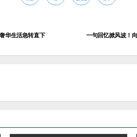
奢华生活急转直下
一句回忆掀风波！