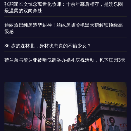
张韶涵长文悼念离世化妆师：十余年幕后相守，是娱乐圈
最温柔的双向奔赴
迪丽热巴纯黑造型封神！丝绒黑裙冷艳黑天鹅解锁顶级高
级感
36 岁的森林北，身材状态真的不输少女？
荷兰弟与赞达亚被曝低调举办婚礼庆祝活动，包下庄园3天