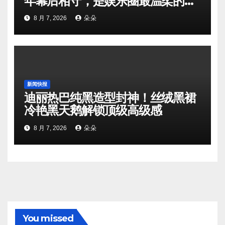
年幕后相守，是娱乐圈最温柔的双
向奔赴
8 月 7, 2026
朵朵
新闻快报
迪丽热巴纯黑造型封神！丝绒黑裙
冷艳黑天鹅解锁顶级高级感
8 月 7, 2026
朵朵
You missed