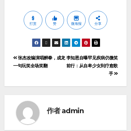
打赏
赞
微海报
分享
张杰改编演唱醉拳，成龙
李知恩自曝罕见疾病仍微笑
一句玩笑全场笑翻
前行：从自卑少女到疗愈歌
手
作者
admin