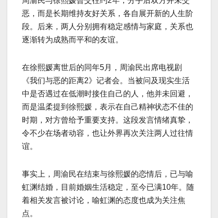
周渝民与徐熙媛曾交往约2年，分手后双方并未交
恶，而是长期维持友好关系，各自展开新的人生阶
段。后来，两人分别拥有稳定感情与家庭，关系也
逐渐转为成熟而平和的友谊。
在徐熙媛离世后的同年5月，周渝民出席电视剧
《我们与恶的距离2》记者会。当被问及现实生活
中是否遇过在低潮时接住自己的人，他并未回避，
而是温柔提到徐熙媛，表示在自己精神状态不佳的
时期，对方曾给予重要支持。这段发言情绪真挚，
令不少在场者动容，也让外界再次关注两人过往情
谊。
事实上，周渝民在结束与徐熙媛的恋情后，已与喻
虹渊结婚，目前婚姻生活稳定，至今已满10年。随
着相关发言被讨论，喻虹渊的态度也成为关注焦
点。