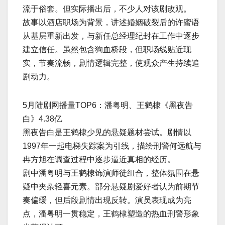
流于俗套。但实际播出后，不少人对该剧改观。
故事以酒店职场为背景，讲述婚姻破裂后的许蜜语
从基层重新出发，与新任总经理纪封在工作中逐步
建立信任。虽然包含狗血桥段，但职场线贴近现
实，节奏流畅，剧情逻辑完整，使观众产生持续追
剧动力。
5月陆剧网播量TOP6：潘粤明、王鹤棣《黑夜告
白》4.38亿
黑夜告白是王鹤棣少见的悬疑题材尝试。剧情以
1997年一起电梯失踪案为引线，描绘刑警何远航与
冉方旭在调查过程中逐步逼近真相的经历。
剧中潘粤明与王鹤棣饰演师徒组合，整体氛围在悬
疑中夹杂轻喜元素。部分悬疑剧爱好者认为前期节
奏偏缓，但后段剧情出现反转。演员表现成为亮
点，潘粤明一贯稳定，王鹤棣塑造的热血刑警形象