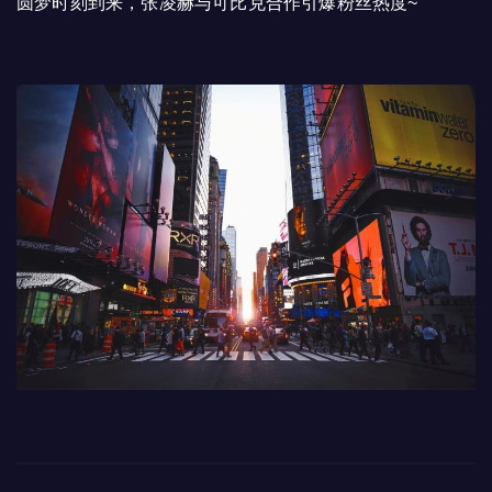
圆梦时刻到来，张凌赫与可比克合作引爆粉丝热度~