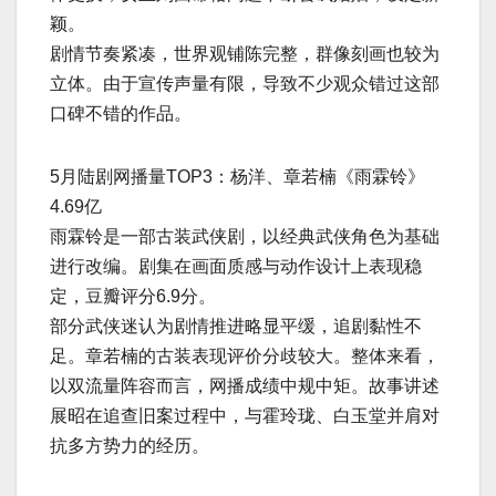
颖。
剧情节奏紧凑，世界观铺陈完整，群像刻画也较为
立体。由于宣传声量有限，导致不少观众错过这部
口碑不错的作品。
5月陆剧网播量TOP3：杨洋、章若楠《雨霖铃》
4.69亿
雨霖铃是一部古装武侠剧，以经典武侠角色为基础
进行改编。剧集在画面质感与动作设计上表现稳
定，豆瓣评分6.9分。
部分武侠迷认为剧情推进略显平缓，追剧黏性不
足。章若楠的古装表现评价分歧较大。整体来看，
以双流量阵容而言，网播成绩中规中矩。故事讲述
展昭在追查旧案过程中，与霍玲珑、白玉堂并肩对
抗多方势力的经历。