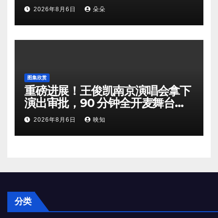
组矛盾暗流涌动
2026年8月6日
朵朵
图集欣赏
重磅进展！王俊凯南京演唱会拿下
演出审批，90 分钟全开麦舞台即
将奔赴南京
2026年8月6日
映知
分类