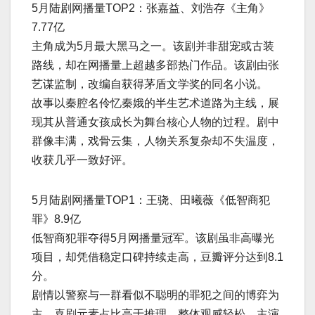
5月陆剧网播量TOP2：张嘉益、刘浩存《主角》
7.77亿
主角成为5月最大黑马之一。该剧并非甜宠或古装
路线，却在网播量上超越多部热门作品。该剧由张
艺谋监制，改编自获得茅盾文学奖的同名小说。
故事以秦腔名伶忆秦娥的半生艺术道路为主线，展
现其从普通女孩成长为舞台核心人物的过程。剧中
群像丰满，戏骨云集，人物关系复杂却不失温度，
收获几乎一致好评。
5月陆剧网播量TOP1：王骁、田曦薇《低智商犯
罪》8.9亿
低智商犯罪夺得5月网播量冠军。该剧虽非高曝光
项目，却凭借稳定口碑持续走高，豆瓣评分达到8.1
分。
剧情以警察与一群看似不聪明的罪犯之间的博弈为
主，喜剧元素占比高于推理，整体观感轻松。主演