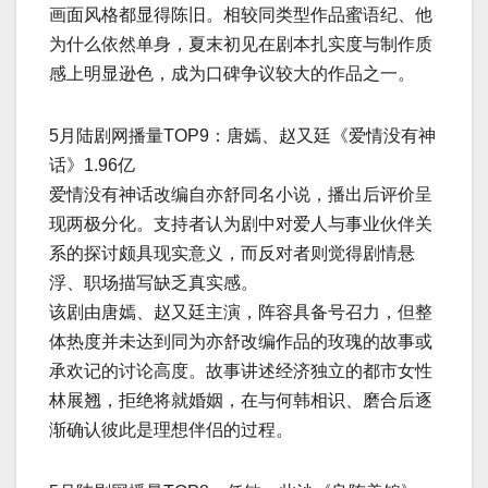
画面风格都显得陈旧。相较同类型作品蜜语纪、他
为什么依然单身，夏末初见在剧本扎实度与制作质
感上明显逊色，成为口碑争议较大的作品之一。
5月陆剧网播量TOP9：唐嫣、赵又廷《爱情没有神
话》1.96亿
爱情没有神话改编自亦舒同名小说，播出后评价呈
现两极分化。支持者认为剧中对爱人与事业伙伴关
系的探讨颇具现实意义，而反对者则觉得剧情悬
浮、职场描写缺乏真实感。
该剧由唐嫣、赵又廷主演，阵容具备号召力，但整
体热度并未达到同为亦舒改编作品的玫瑰的故事或
承欢记的讨论高度。故事讲述经济独立的都市女性
林展翘，拒绝将就婚姻，在与何韩相识、磨合后逐
渐确认彼此是理想伴侣的过程。