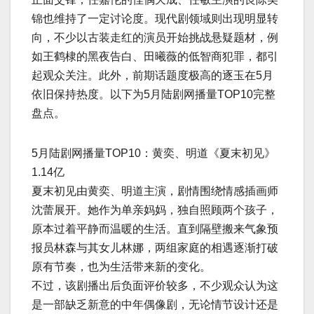
锦也维持了一定讨论度。现代剧领域则出现明显转
向，不少以古装走红的演员开始挑战悬疑题材，例
如王鹤棣的黑夜告白、田曦薇的低智商犯罪，都引
起观众关注。此外，前期话题度极高的逐玉在5月
依旧保持热度。以下为5月陆剧网播量TOP10完整
盘点。
5月陆剧网播量TOP10：黄奕、明道《夏末初见》
1.14亿
夏末初见由黄奕、明道主演，剧情围绕情感插画师
沈蕾展开。她作为单亲妈妈，独自照顾两个孩子，
原本过着平静而温暖的生活。直到隔壁搬来气象预
报员林森与其女儿林娜，两组家庭的相遇逐渐打破
原有节奏，也为生活带来新的变化。
不过，该剧播出后负面评价较多，不少观众认为这
是一部缺乏新意的中年偶像剧，无论情节设计还是