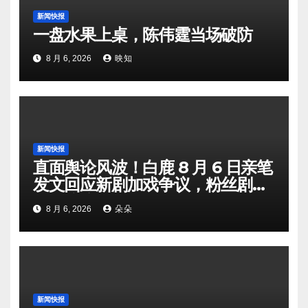
新闻快报
一盘水果上桌，陈伟霆当场破防
8 月 6, 2026
映知
新闻快报
直面舆论风波！白鹿 8 月 6 日亲笔
发文回应新剧加戏争议，粉丝剧组
矛盾暗流涌动
8 月 6, 2026
朵朵
新闻快报