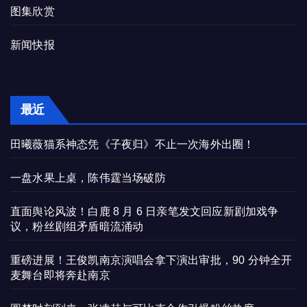
图集欣赏
新闻快报
最近
田曦薇猫系神态凭《子夜归》不止一次海外出圈！
一盘水果上桌，陈伟霆当场破防
直面舆论风波！白鹿 8 月 6 日亲笔发文回应新剧加戏争
议，粉丝剧组矛盾暗流涌动
重磅进展！王俊凯南京演唱会拿下演出审批，90 分钟全开
麦舞台即将奔赴南京