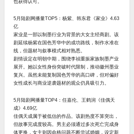
也获得认可。
5月陆剧网播量TOP5：杨紫、韩东君《家业》4.63
亿
家业是一部以制墨行业为背景的大女主经商剧。该
剧延续杨紫在国色芳华中的成功路线，制作水准在
线，但题材与叙事模式相对熟悉。
剧情设定在明朝中期，围绕李禎重振家族制墨产业
展开。她以女性身份突破时代限制，推动徽州墨业
复兴。虽然未能复制国色芳华的高口碑，但对偏好
女性成长与商业逆袭题材的观众仍具吸引力。
5月陆剧网播量TOP4：任嘉伦、王鹤润《佳偶天
成》4.69亿
佳偶天成属于被低估的作品。该剧热度不算突出，
但故事完成度较高。男主必须通过多次死亡完成身
体更换，女主则因命格问题不断尝试婚姻，设定新