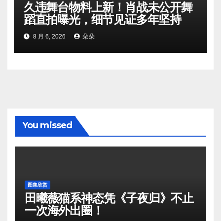
久违舞台物料上新！肖战未公开舞
蹈直拍曝光，细节见证多年坚持
8 月 6, 2026
朵朵
You missed
图集欣赏
田曦薇猫系神态凭《子夜归》不止
一次海外出圈！