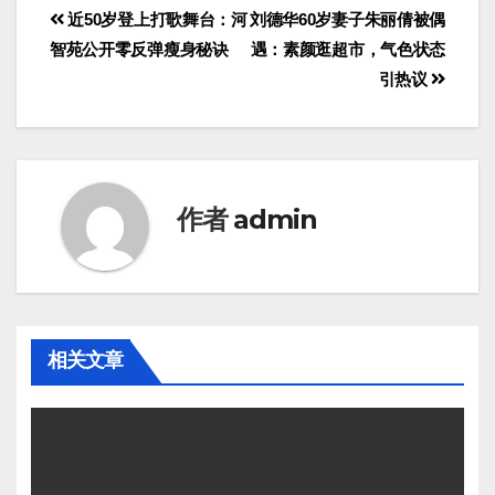
近50岁登上打歌舞台：河
刘德华60岁妻子朱丽倩被偶
智苑公开零反弹瘦身秘诀
遇：素颜逛超市，气色状态
引热议
作者
admin
相关文章