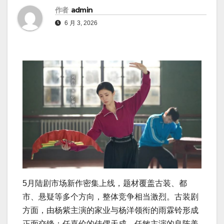
作者
admin
6 月 3, 2026
5月陆剧市场新作密集上线，题材覆盖古装、都
市、悬疑等多个方向，整体竞争相当激烈。古装剧
方面，由杨紫主演的家业与杨洋领衔的雨霖铃形成
正面交锋；任嘉伦的佳偶天成、任敏主演的良陈美