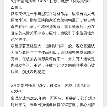
5月陆剧网播量TOP8：任敏、此沙《良陈美锦》
2.48亿
良陈美锦是一部典型宅斗题材作品，改编自高人气
原著小说。剧情围绕顾家长女顾锦朝展开，她自幼
寄养在外祖家，性格张扬果敢。重返顾家后，她在
复杂的人际关系中步步应对，也吸引了多位男性角
色的关注。
尽管原著基础强大，但剧版口碑一般。观众普遍认
为情节套路与同类作品相似，造型和整体质感缺乏
亮点。任敏的古装形象评价不一，女主万人迷设定
也引发争议。不过，任敏与此沙之间的对手戏仍被
认可，演技表现稳定。
5月陆剧网播量TOP7：钟汉良、朱珠《蜜语纪》
4.22亿
蜜语纪成为2026年的一匹黑马。开播前，部分观众
对钟汉良、朱珠出演偶像剧持保留态度，担心剧情